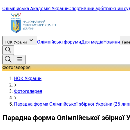
Олімпійська Академія України
Спортивний арбітражний су
Олімпійські форуми
Для медіа
Новини
НОК України
Гал
Фотогалерея
НОК України
Фотогалерея
Парадна форма Олімпійської збірної України (25 лип
Парадна форма Олімпійської збірної У