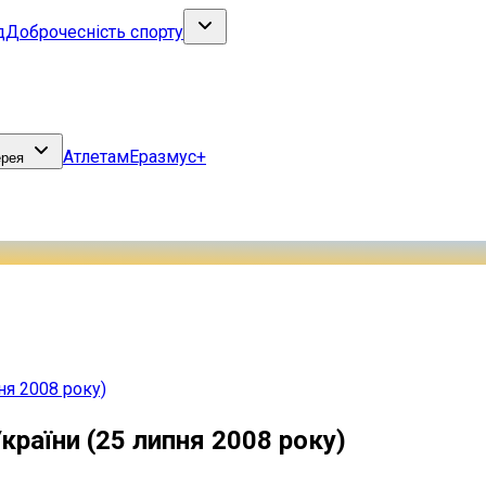
д
Доброчесність спорту
Атлетам
Еразмус+
ерея
ня 2008 року)
країни (25 липня 2008 року)