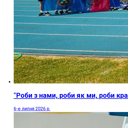
"Роби з нами, роби як ми, роби кра
6-е липня 2026 р.