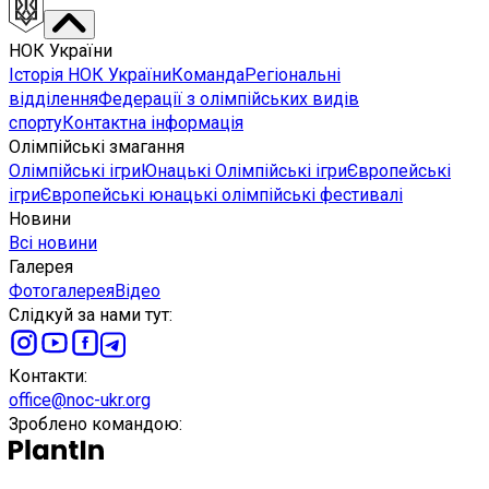
НОК України
Історія НОК України
Команда
Регіональні
відділення
Федерації з олімпійських видів
спорту
Контактна інформація
Олімпійські змагання
Олімпійські ігри
Юнацькі Олімпійські ігри
Європейські
ігри
Європейські юнацькі олімпійські фестивалі
Новини
Всі новини
Галерея
Фотогалерея
Відео
Слідкуй за нами тут
:
Контакти
:
office@noc-ukr.org
Зроблено командою
: