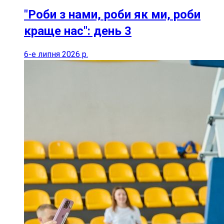
"Роби з нами, роби як ми, роби
краще нас": день 3
6-е липня 2026 р.