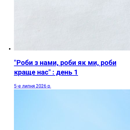
"Роби з нами, роби як ми, роби
краще нас" : день 1
5-е липня 2026 р.