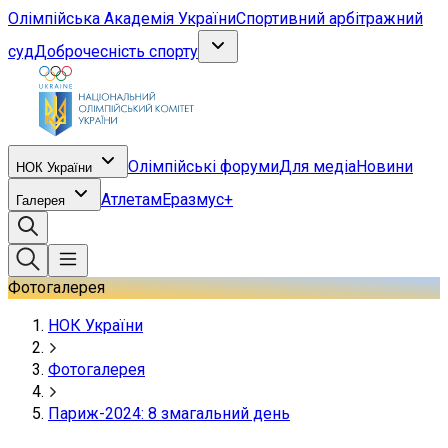
Олімпійська Академія України
Спортивний арбітражний
суд
Доброчесність спорту
Олімпійські форуми
Для медіа
Новини
НОК України
Атлетам
Еразмус+
Галерея
Фотогалерея
НОК України
Фотогалерея
Париж-2024: 8 змагальний день