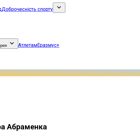
д
Доброчесність спорту
Атлетам
Еразмус+
ерея
ра Абраменка