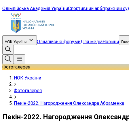
Олімпійська Академія України
Спортивний арбітражний су
Олімпійські форуми
Для медіа
Новини
НОК України
Гал
Фотогалерея
НОК України
Фотогалерея
Пекін-2022. Нагородження Олександра Абраменка
Пекін-2022. Нагородження Олександ