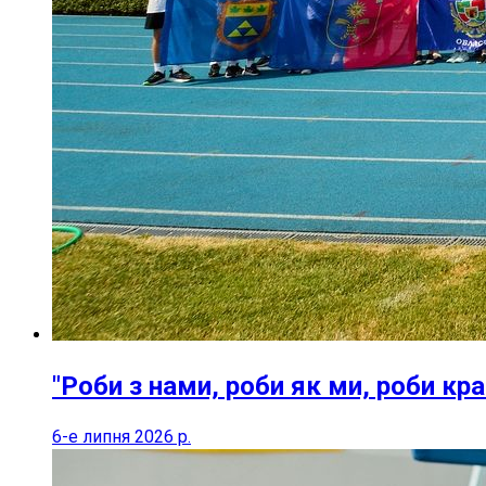
"Роби з нами, роби як ми, роби кра
6-е липня 2026 р.