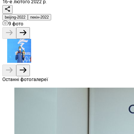
16-е лютого 2022 р.
beijing-2022
пекін-2022
9
фото
Останні фотогалереї