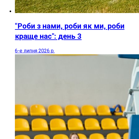
"Роби з нами, роби як ми, роби
краще нас": день 3
6-е липня 2026 р.