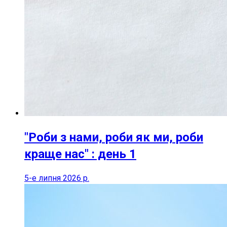
"Роби з нами, роби як ми, роби
краще нас" : день 1
5-е липня 2026 р.