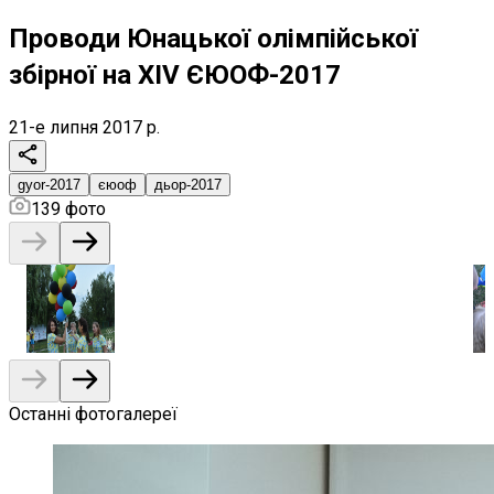
Проводи Юнацької олімпійської
збірної на XIV ЄЮОФ-2017
21-е липня 2017 р.
gyor-2017
єюоф
дьор-2017
139
фото
Останні фотогалереї