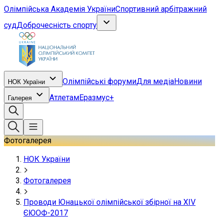
Олімпійська Академія України
Спортивний арбітражний
суд
Доброчесність спорту
Олімпійські форуми
Для медіа
Новини
НОК України
Атлетам
Еразмус+
Галерея
Фотогалерея
НОК України
Фотогалерея
Проводи Юнацької олімпійської збірної на XIV
ЄЮОФ-2017