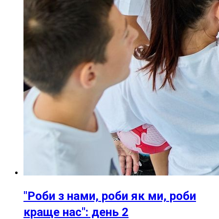
"Роби з нами, роби як ми, роби
краще нас": день 2