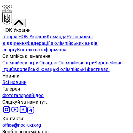
НОК України
Історія НОК України
Команда
Регіональні
відділення
Федерації з олімпійських видів
спорту
Контактна інформація
Олімпійські змагання
Олімпійські ігри
Юнацькі Олімпійські ігри
Європейські
ігри
Європейські юнацькі олімпійські фестивалі
Новини
Всі новини
Галерея
Фотогалерея
Відео
Слідкуй за нами тут
:
Контакти
:
office@noc-ukr.org
Зроблено командою
: