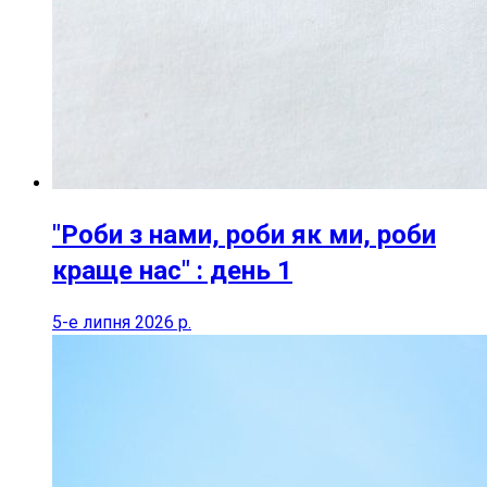
"Роби з нами, роби як ми, роби
краще нас" : день 1
5-е липня 2026 р.