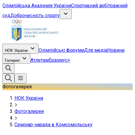
Олімпійська Академія України
Спортивний арбітражний
суд
Доброчесність спорту
Олімпійські форуми
Для медіа
Новини
НОК України
Атлетам
Еразмус+
Галерея
Фотогалерея
НОК України
Фотогалерея
Семінар-нарада в Комсомольську