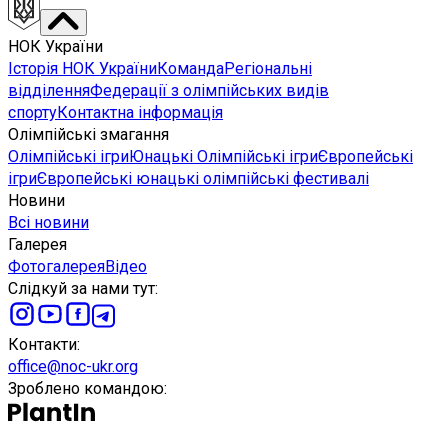
НОК України
Історія НОК України
Команда
Регіональні
відділення
Федерації з олімпійських видів
спорту
Контактна інформація
Олімпійські змагання
Олімпійські ігри
Юнацькі Олімпійські ігри
Європейські
ігри
Європейські юнацькі олімпійські фестивалі
Новини
Всі новини
Галерея
Фотогалерея
Відео
Слідкуй за нами тут
:
Контакти
:
office@noc-ukr.org
Зроблено командою
: