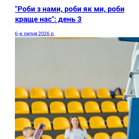
"Роби з нами, роби як ми, роби
краще нас": день 3
6-е липня 2026 р.