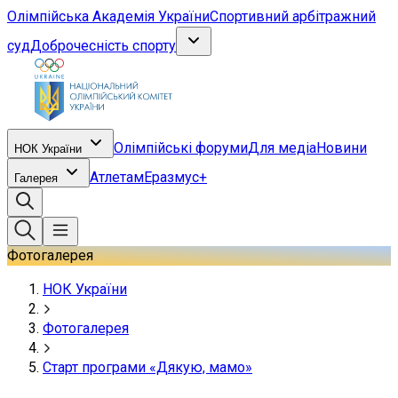
Олімпійська Академія України
Спортивний арбітражний
суд
Доброчесність спорту
Олімпійські форуми
Для медіа
Новини
НОК України
Атлетам
Еразмус+
Галерея
Фотогалерея
НОК України
Фотогалерея
Старт програми «Дякую, мамо»