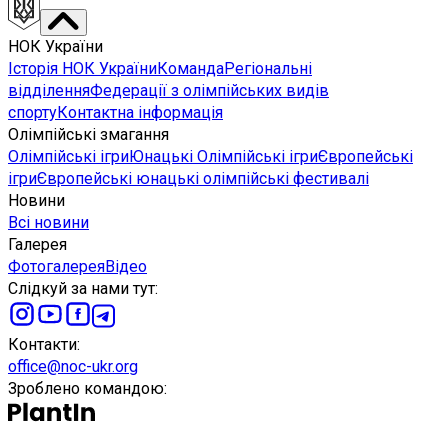
НОК України
Історія НОК України
Команда
Регіональні
відділення
Федерації з олімпійських видів
спорту
Контактна інформація
Олімпійські змагання
Олімпійські ігри
Юнацькі Олімпійські ігри
Європейські
ігри
Європейські юнацькі олімпійські фестивалі
Новини
Всі новини
Галерея
Фотогалерея
Відео
Слідкуй за нами тут
:
Контакти
:
office@noc-ukr.org
Зроблено командою
: