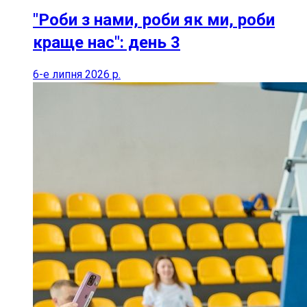
"Роби з нами, роби як ми, роби
краще нас": день 3
6-е липня 2026 р.