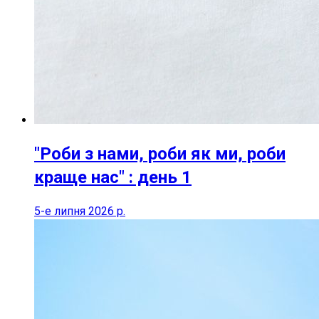
"Роби з нами, роби як ми, роби
краще нас" : день 1
5-е липня 2026 р.