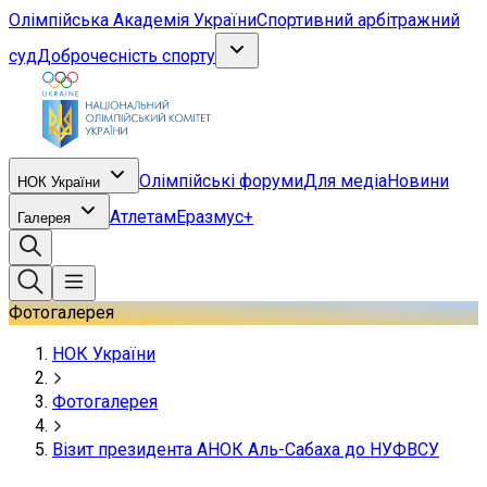
Олімпійська Академія України
Спортивний арбітражний
суд
Доброчесність спорту
Олімпійські форуми
Для медіа
Новини
НОК України
Атлетам
Еразмус+
Галерея
Фотогалерея
НОК України
Фотогалерея
Візит президента АНОК Аль-Сабаха до НУФВСУ