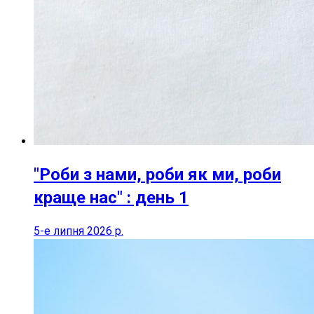
"Роби з нами, роби як ми, роби
краще нас" : день 1
5-е липня 2026 р.