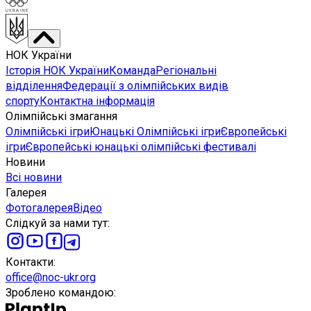
НОК України
Історія НОК України
Команда
Регіональні
відділення
Федерації з олімпійських видів
спорту
Контактна інформація
Олімпійські змагання
Олімпійські ігри
Юнацькі Олімпійські ігри
Європейські
ігри
Європейські юнацькі олімпійські фестивалі
Новини
Всі новини
Галерея
Фотогалерея
Відео
Слідкуй за нами тут
:
Контакти
:
office@noc-ukr.org
Зроблено командою
: