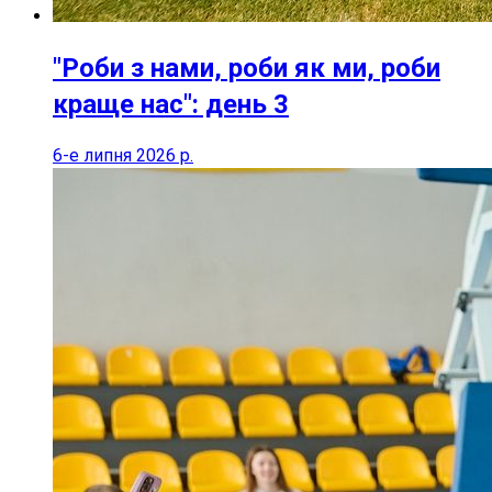
"Роби з нами, роби як ми, роби
краще нас": день 3
6-е липня 2026 р.