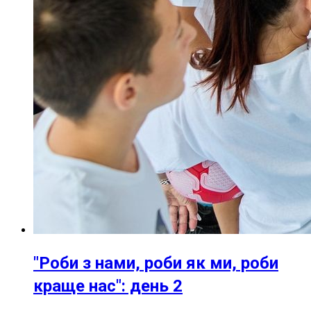
"Роби з нами, роби як ми, роби
краще нас": день 2