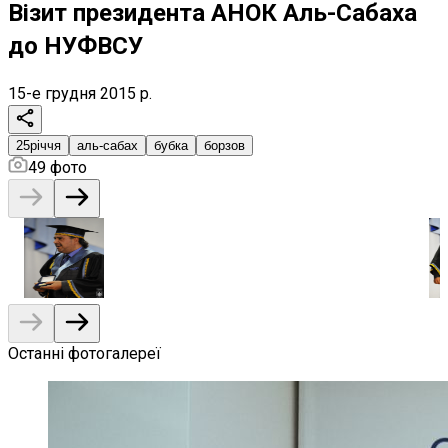
Візит президента АНОК Аль-Сабаха
до НУФВСУ
15-е грудня 2015 р.
25річчя
аль-сабах
бубка
борзов
49
фото
Останні фотогалереї