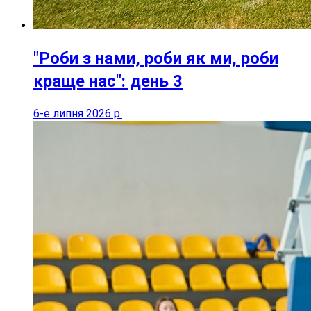
"Роби з нами, роби як ми, роби
краще нас": день 3
6-е липня 2026 р.