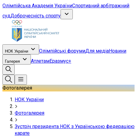
Олімпійська Академія України
Спортивний арбітражний
суд
Доброчесність спорту
Олімпійські форуми
Для медіа
Новини
НОК України
Атлетам
Еразмус+
Галерея
Фотогалерея
НОК України
Фотогалерея
Зустріч президента НОК з Українською федерацією
карате