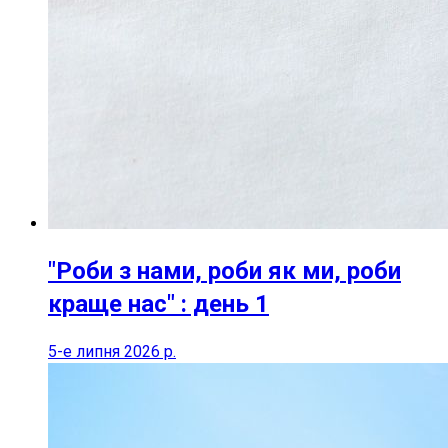
"Роби з нами, роби як ми, роби
краще нас" : день 1
5-е липня 2026 р.