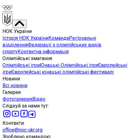
НОК України
Історія НОК України
Команда
Регіональні
відділення
Федерації з олімпійських видів
спорту
Контактна інформація
Олімпійські змагання
Олімпійські ігри
Юнацькі Олімпійські ігри
Європейські
ігри
Європейські юнацькі олімпійські фестивалі
Новини
Всі новини
Галерея
Фотогалерея
Відео
Слідкуй за нами тут
:
Контакти
:
office@noc-ukr.org
Зроблено командою
: