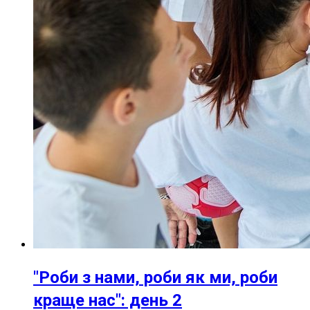
"Роби з нами, роби як ми, роби
краще нас": день 2