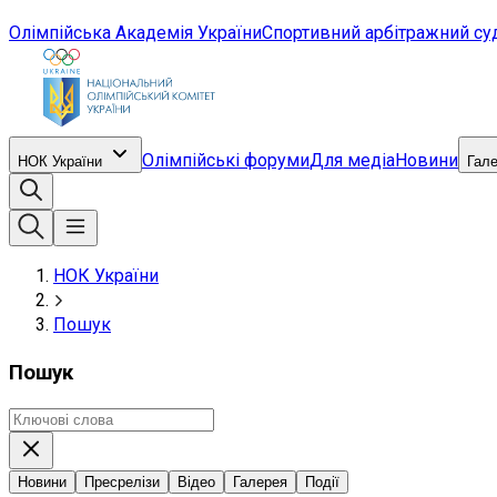
Олімпійська Академія України
Спортивний арбітражний су
Олімпійські форуми
Для медіа
Новини
НОК України
Гал
НОК України
Пошук
Пошук
Новини
Пресрелізи
Відео
Галерея
Події