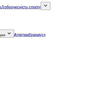
д
Доброчесність спорту
Атлетам
Еразмус+
ерея