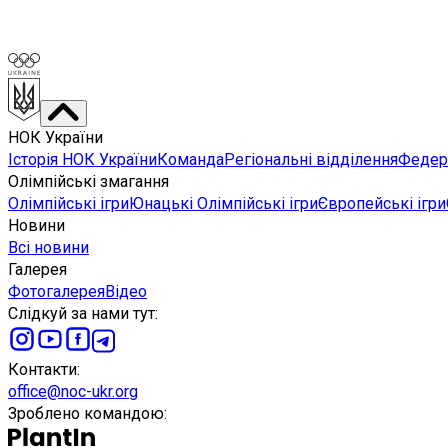
НОК України
Історія НОК України
Команда
Регіональні відділення
Федера
Олімпійські змагання
Олімпійські ігри
Юнацькі Олімпійські ігри
Європейські ігри
Новини
Всі новини
Галерея
Фотогалерея
Відео
Слідкуй за нами тут
:
Контакти
:
office@noc-ukr.org
Зроблено командою
: