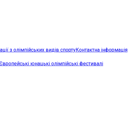
ції з олімпійських видів спорту
Контактна інформація
Європейські юнацькі олімпійські фестивалі