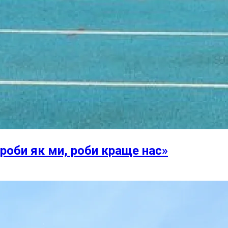
 роби як ми, роби краще нас»