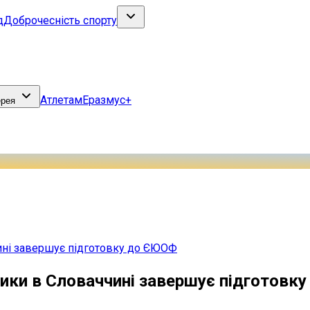
д
Доброчесність спорту
Атлетам
Еразмус+
ерея
чині завершує підготовку до ЄЮОФ
етики в Словаччині завершує підготов