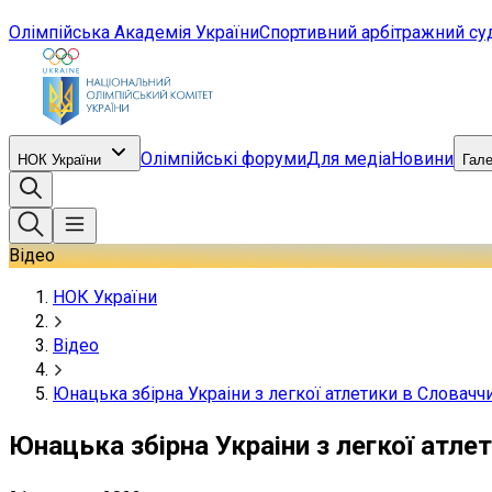
Олімпійська Академія України
Спортивний арбітражний су
Олімпійські форуми
Для медіа
Новини
НОК України
Гал
Відео
НОК України
Відео
Юнацька збірна Украіни з легкої атлетики в Словач
Юнацька збірна Украіни з легкої атл