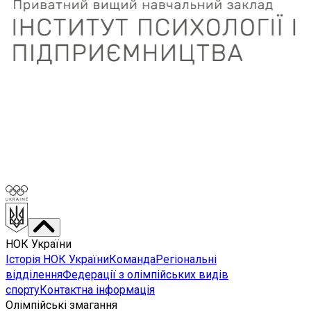
НОК України
Історія НОК України
Команда
Регіональні
відділення
Федерації з олімпійських видів
спорту
Контактна інформація
Олімпійські змагання