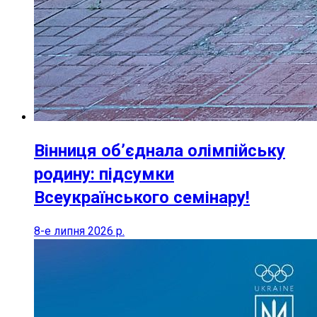
Вінниця об’єднала олімпійську
родину: підсумки
Всеукраїнського семінару!
8-е липня 2026 р.