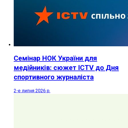
Семінар НОК України для
медійників: сюжет ICTV до Дня
спортивного журналіста
2-е липня 2026 р.