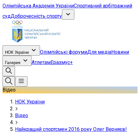
Олімпійська Академія України
Спортивний арбітражний
суд
Доброчесність спорту
Олімпійські форуми
Для медіа
Новини
НОК України
Атлетам
Еразмус+
Галерея
Відео
НОК України
Відео
Найкращий спортсмен 2016 року Олег Верняєв!