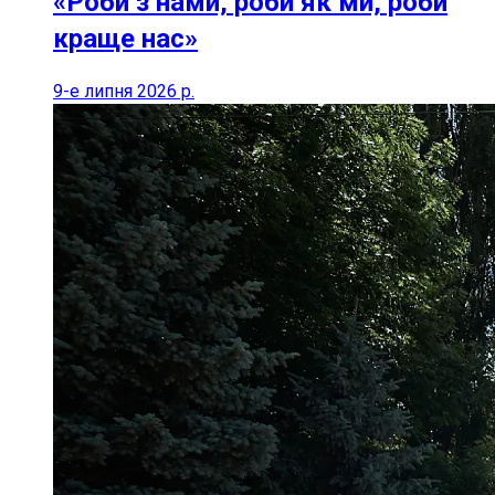
«Роби з нами, роби як ми, роби
краще нас»
9-е липня 2026 р.