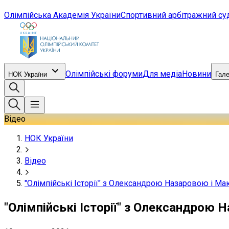
Олімпійська Академія України
Спортивний арбітражний су
Олімпійські форуми
Для медіа
Новини
НОК України
Гал
Відео
НОК України
Відео
"Олімпійські Історії" з Олександрою Назаровою і Ма
"Олімпійські Історії" з Олександрою 