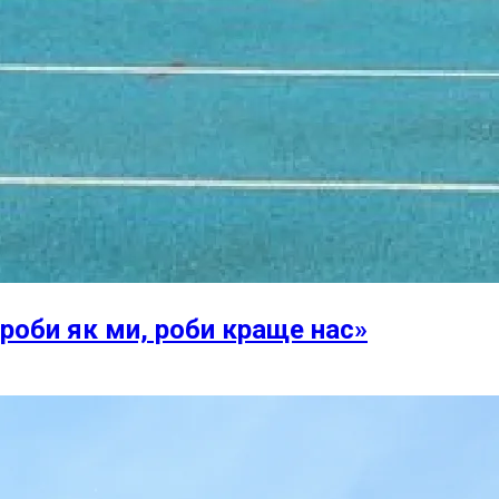
 роби як ми, роби краще нас»