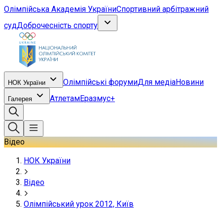
Олімпійська Академія України
Спортивний арбітражний
суд
Доброчесність спорту
Олімпійські форуми
Для медіа
Новини
НОК України
Атлетам
Еразмус+
Галерея
Відео
НОК України
Відео
Олімпійський урок 2012, Київ