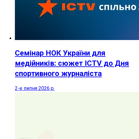
Семінар НОК України для
медійників: сюжет ICTV до Дня
спортивного журналіста
2-е липня 2026 р.