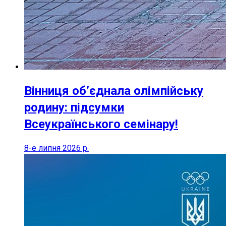
Вінниця об’єднала олімпійську
родину: підсумки
Всеукраїнського семінару!
8-е липня 2026 р.