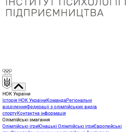
НОК України
Історія НОК України
Команда
Регіональні
відділення
Федерації з олімпійських видів
спорту
Контактна інформація
Олімпійські змагання
Олімпійські ігри
Юнацькі Олімпійські ігри
Європейські