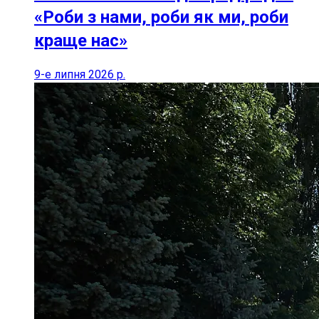
«Роби з нами, роби як ми, роби
краще нас»
9-е липня 2026 р.