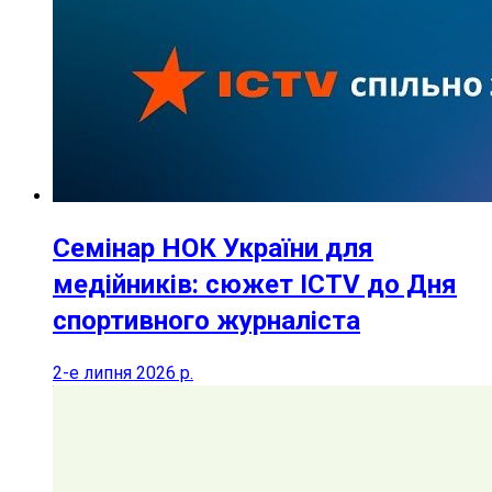
Семінар НОК України для
медійників: сюжет ICTV до Дня
спортивного журналіста
2-е липня 2026 р.