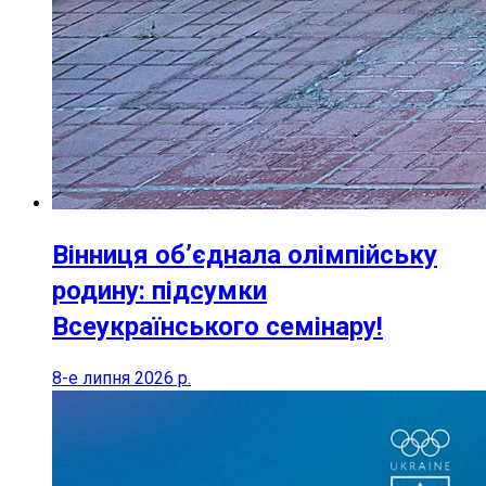
Вінниця об’єднала олімпійську
родину: підсумки
Всеукраїнського семінару!
8-е липня 2026 р.