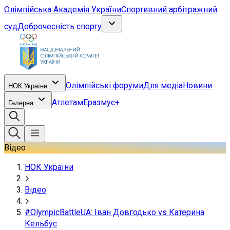
Олімпійська Академія України
Спортивний арбітражний
суд
Доброчесність спорту
Олімпійські форуми
Для медіа
Новини
НОК України
Атлетам
Еразмус+
Галерея
Відео
НОК України
Відео
#OlympicBattleUA: Іван Довгодько vs Катерина
Кельбус