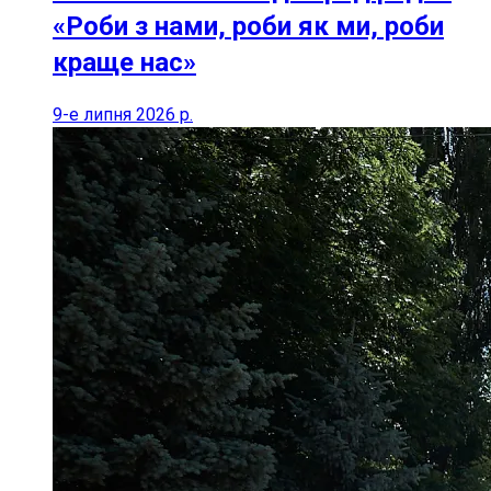
«Роби з нами, роби як ми, роби
краще нас»
9-е липня 2026 р.