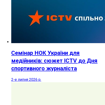
Семінар НОК України для
медійників: сюжет ICTV до Дня
спортивного журналіста
2-е липня 2026 р.