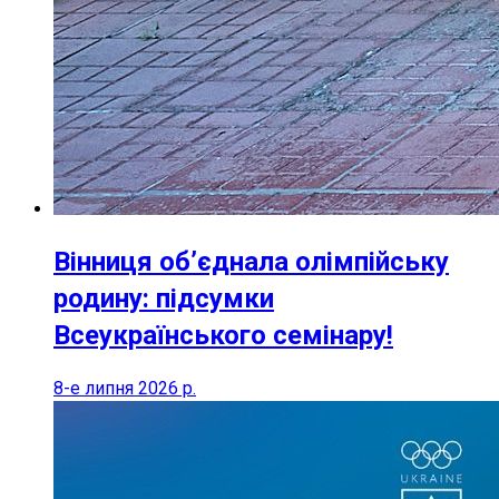
Вінниця об’єднала олімпійську
родину: підсумки
Всеукраїнського семінару!
8-е липня 2026 р.