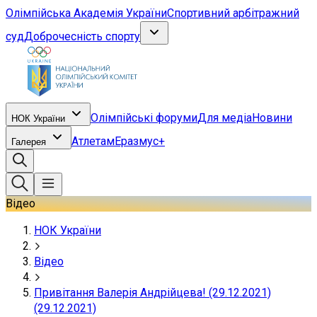
Олімпійська Академія України
Спортивний арбітражний
суд
Доброчесність спорту
Олімпійські форуми
Для медіа
Новини
НОК України
Атлетам
Еразмус+
Галерея
Відео
НОК України
Відео
Привітання Валерія Андрійцева! (29.12.2021)
(29.12.2021)