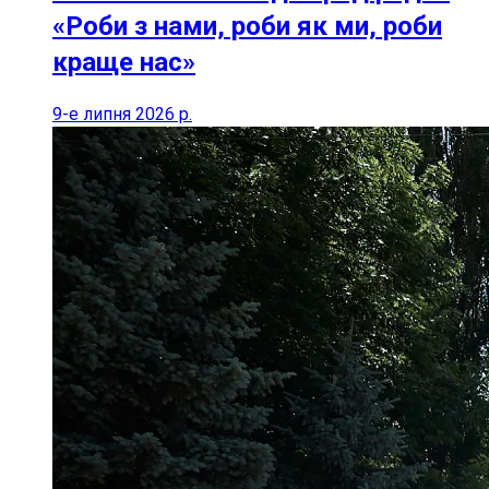
«Роби з нами, роби як ми, роби
краще нас»
9-е липня 2026 р.