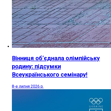
Вінниця об’єднала олімпійську
родину: підсумки
Всеукраїнського семінару!
8-е липня 2026 р.