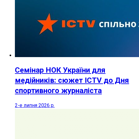
Семінар НОК України для
медійників: сюжет ICTV до Дня
спортивного журналіста
2-е липня 2026 р.