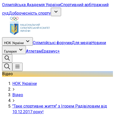
Олімпійська Академія України
Спортивний арбітражний
суд
Доброчесність спорту
Олімпійські форуми
Для медіа
Новини
НОК України
Атлетам
Еразмус+
Галерея
Відео
НОК України
Відео
"Таке спортивне життя" з Ігорем Радівіловим від
10.12.2017 року!