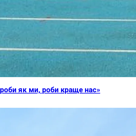
 роби як ми, роби краще нас»