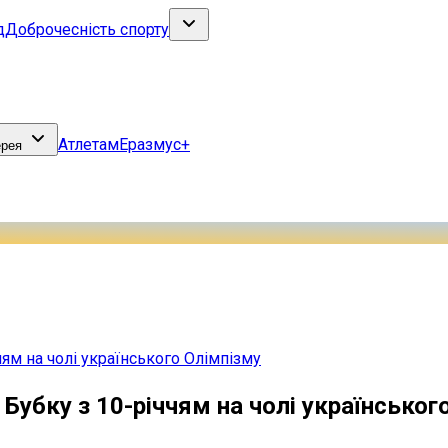
д
Доброчесність спорту
Атлетам
Еразмус+
ерея
чям на чолі українського Олімпізму
 Бубку з 10-річчям на чолі українськог