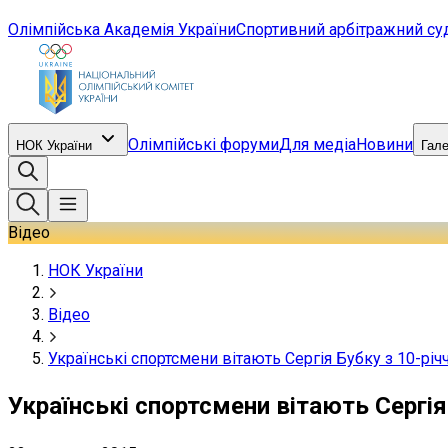
Олімпійська Академія України
Спортивний арбітражний су
Олімпійські форуми
Для медіа
Новини
НОК України
Гал
Відео
НОК України
Відео
Українські спортсмени вітають Сергія Бубку з 10-річ
Українські спортсмени вітають Сергія