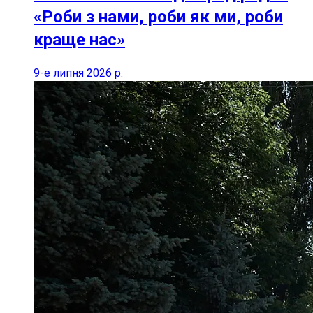
«Роби з нами, роби як ми, роби
краще нас»
9-е липня 2026 р.