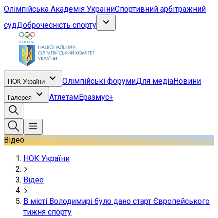
Олімпійська Академія України
Спортивний арбітражний
суд
Доброчесність спорту
Олімпійські форуми
Для медіа
Новини
НОК України
Атлетам
Еразмус+
Галерея
Відео
НОК України
Відео
В місті Володимирі було дано старт Європейського
тижня спорту