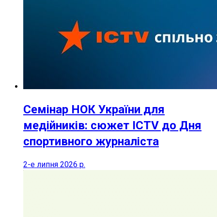
Семінар НОК України для
медійників: сюжет ICTV до Дня
спортивного журналіста
2-е липня 2026 р.