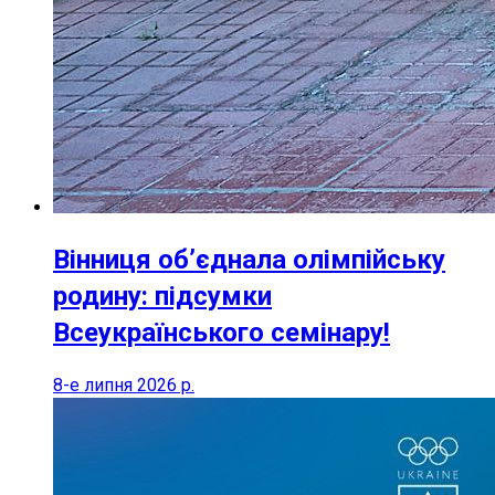
Вінниця об’єднала олімпійську
родину: підсумки
Всеукраїнського семінару!
8-е липня 2026 р.