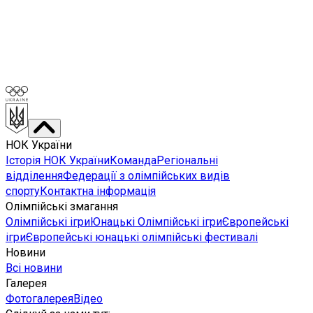
НОК України
Історія НОК України
Команда
Регіональні
відділення
Федерації з олімпійських видів
спорту
Контактна інформація
Олімпійські змагання
Олімпійські ігри
Юнацькі Олімпійські ігри
Європейські
ігри
Європейські юнацькі олімпійські фестивалі
Новини
Всі новини
Галерея
Фотогалерея
Відео