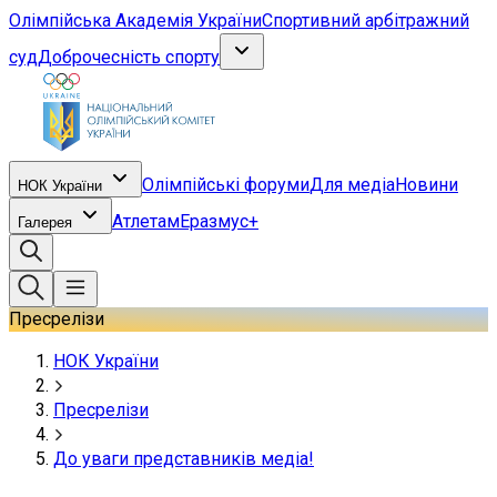
Олімпійська Академія України
Спортивний арбітражний
суд
Доброчесність спорту
Олімпійські форуми
Для медіа
Новини
НОК України
Атлетам
Еразмус+
Галерея
Пресрелізи
НОК України
Пресрелізи
До уваги представників медіа!