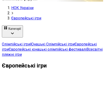
НОК України
Європейські ігри
Категорії
Олімпійські ігри
Юнацькі Олімпійські ігри
Європейські
ігри
Європейські юнацькі олімпійські фестивалі
Всесвітні
пляжні ігри
Європейські ігри