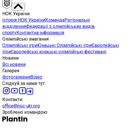
НОК України
Історія НОК України
Команда
Регіональні
відділення
Федерації з олімпійських видів
спорту
Контактна інформація
Олімпійські змагання
Олімпійські ігри
Юнацькі Олімпійські ігри
Європейські
ігри
Європейські юнацькі олімпійські фестивалі
Новини
Всі новини
Галерея
Фотогалерея
Відео
Слідкуй за нами тут
:
Контакти
:
office@noc-ukr.org
Зроблено командою
: