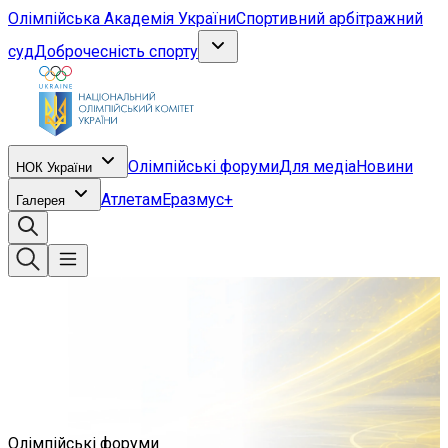
Олімпійська Академія України
Спортивний арбітражний
суд
Доброчесність спорту
Олімпійські форуми
Для медіа
Новини
НОК України
Атлетам
Еразмус+
Галерея
Олімпійські форуми