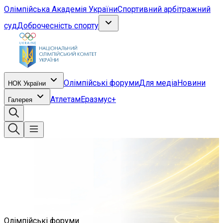
Олімпійська Академія України
Спортивний арбітражний
суд
Доброчесність спорту
Олімпійські форуми
Для медіа
Новини
НОК України
Атлетам
Еразмус+
Галерея
Олімпійські форуми