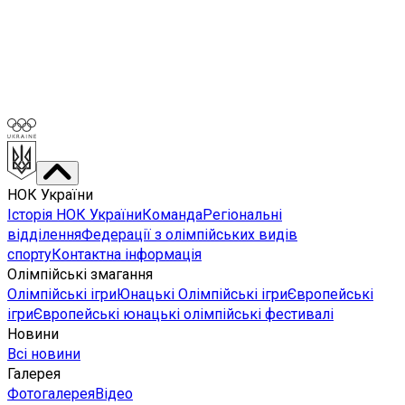
НОК України
Історія НОК України
Команда
Регіональні
відділення
Федерації з олімпійських видів
спорту
Контактна інформація
Олімпійські змагання
Олімпійські ігри
Юнацькі Олімпійські ігри
Європейські
ігри
Європейські юнацькі олімпійські фестивалі
Новини
Всі новини
Галерея
Фотогалерея
Відео