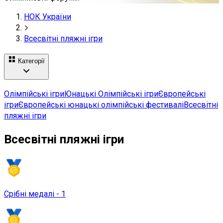
НОК України
Всесвітні пляжні ігри
Категорії
Олімпійські ігри
Юнацькі Олімпійські ігри
Європейські
ігри
Європейські юнацькі олімпійські фестивалі
Всесвітні
пляжні ігри
Всесвітні пляжні ігри
Срібні медалі - 1