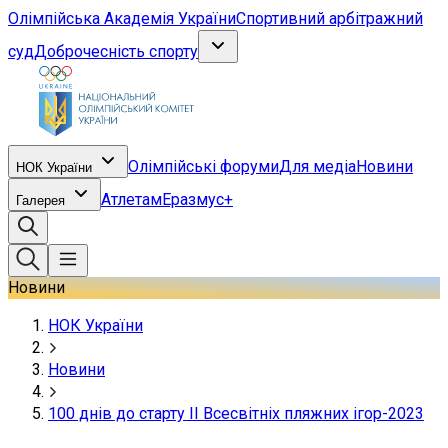
Олімпійська Академія України
Спортивний арбітражний
суд
Доброчесність спорту
Олімпійські форуми
Для медіа
Новини
НОК України
Атлетам
Еразмус+
Галерея
Новини
НОК України
Новини
100 днів до старту ІІ Всесвітніх пляжних ігор-2023