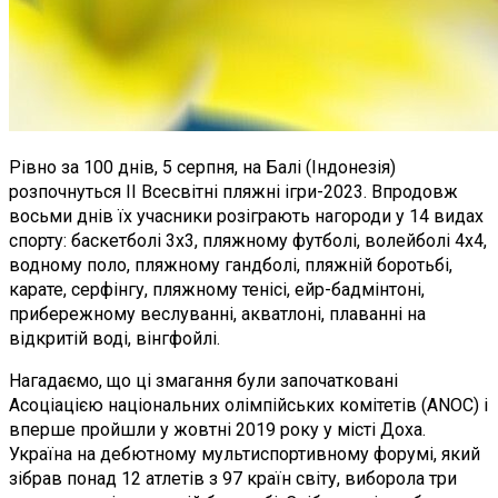
Рівно за 100 днів, 5 серпня, на Балі (Індонезія)
розпочнуться ІІ Всесвітні пляжні ігри-2023. Впродовж
восьми днів їх учасники розіграють нагороди у 14 видах
спорту: баскетболі 3х3, пляжному футболі, волейболі 4x4,
водному поло, пляжному гандболі, пляжній боротьбі,
карате, серфінгу, пляжному тенісі, ейр-бадмінтоні,
прибережному веслуванні, акватлоні, плаванні на
відкритій воді, вінгфойлі.
Нагадаємо, що ці змагання були започатковані
Асоціацією національних олімпійських комітетів (ANOC) і
вперше пройшли у жовтні 2019 року у місті Доха.
Україна на дебютному мультиспортивному форумі, який
зібрав понад 12 атлетів з 97 країн світу, виборола три