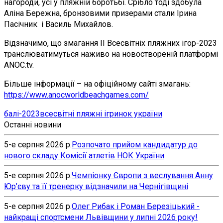
нагороди, усі у пляжній боротьбі. Срібло тоді здобула
Аліна Бережна, бронзовими призерами стали Ірина
Пасічник і Василь Михайлов.
Відзначимо, що змагання ІІ Всесвітніх пляжних ігор-2023
транслюватимуться наживо на новоствореній платформі
ANOC.tv.
Більше інформації – на офіційному сайті змагань:
https://www.anocworldbeachgames.com/
балі-2023
всесвітні пляжні ігри
нок україни
Останні новини
5-е серпня 2026 р.
Розпочато прийом кандидатур до
нового складу Комісії атлетів НОК України
5-е серпня 2026 р.
Чемпіонку Європи з веслування Анну
Юр’єву та її тренерку відзначили на Чернігівщині
5-е серпня 2026 р.
Олег Рибак і Роман Березіцький -
найкращі спортсмени Львівщини у липні 2026 року!