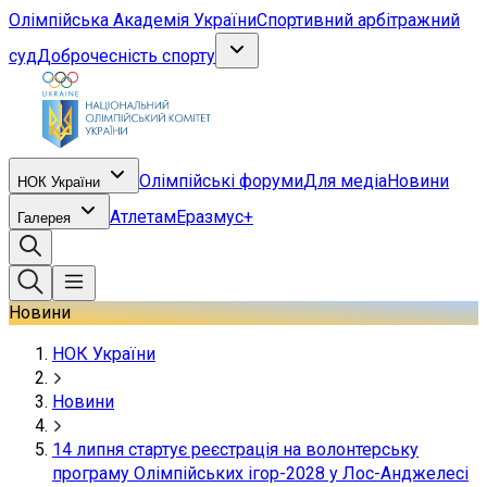
Олімпійська Академія України
Спортивний арбітражний
суд
Доброчесність спорту
Олімпійські форуми
Для медіа
Новини
НОК України
Атлетам
Еразмус+
Галерея
Новини
НОК України
Новини
14 липня стартує реєстрація на волонтерську
програму Олімпійських ігор-2028 у Лос-Анджелесі