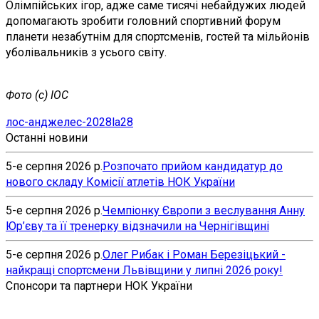
Олімпійських ігор, адже саме тисячі небайдужих людей
допомагають зробити головний спортивний форум
планети незабутнім для спортсменів, гостей та мільйонів
уболівальників з усього світу.
Фото (с) IOC
лос-анджелес-2028
la28
Останні новини
5-е серпня 2026 р.
Розпочато прийом кандидатур до
нового складу Комісії атлетів НОК України
5-е серпня 2026 р.
Чемпіонку Європи з веслування Анну
Юр’єву та її тренерку відзначили на Чернігівщині
5-е серпня 2026 р.
Олег Рибак і Роман Березіцький -
найкращі спортсмени Львівщини у липні 2026 року!
Спонсори та партнери НОК України