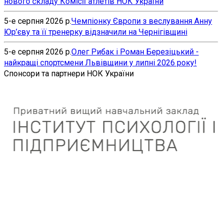
нового складу Комісії атлетів НОК України
5-е серпня 2026 р.
Чемпіонку Європи з веслування Анну
Юр’єву та її тренерку відзначили на Чернігівщині
5-е серпня 2026 р.
Олег Рибак і Роман Березіцький -
найкращі спортсмени Львівщини у липні 2026 року!
Спонсори та партнери НОК України