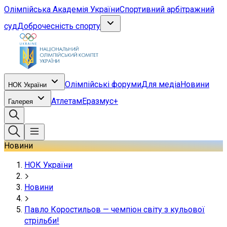
Олімпійська Академія України
Спортивний арбітражний
суд
Доброчесність спорту
Олімпійські форуми
Для медіа
Новини
НОК України
Атлетам
Еразмус+
Галерея
Новини
НОК України
Новини
Павло Коростильов — чемпіон світу з кульової
стрільби!