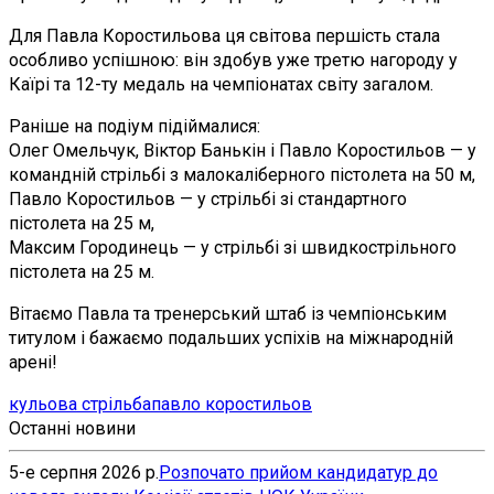
Для Павла Коростильова ця світова першість стала
особливо успішною: він здобув уже третю нагороду у
Каїрі та 12-ту медаль на чемпіонатах світу загалом.
Раніше на подіум підіймалися:
Олег Омельчук, Віктор Банькін і Павло Коростильов — у
командній стрільбі з малокаліберного пістолета на 50 м,
Павло Коростильов — у стрільбі зі стандартного
пістолета на 25 м,
Максим Городинець — у стрільбі зі швидкострільного
пістолета на 25 м.
Вітаємо Павла та тренерський штаб із чемпіонським
титулом і бажаємо подальших успіхів на міжнародній
арені!
кульова стрільба
павло коростильов
Останні новини
5-е серпня 2026 р.
Розпочато прийом кандидатур до