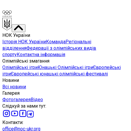
НОК України
Історія НОК України
Команда
Регіональні
відділення
Федерації з олімпійських видів
спорту
Контактна інформація
Олімпійські змагання
Олімпійські ігри
Юнацькі Олімпійські ігри
Європейські
ігри
Європейські юнацькі олімпійські фестивалі
Новини
Всі новини
Галерея
Фотогалерея
Відео
Слідкуй за нами тут
:
Контакти
:
office@noc-ukr.org