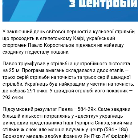
У заключний день світової першості з кульової стрільби,
що проходить в єгипетському Каїрі, український
спортсмен Павло Коростильов піднявся на найвищу
сходинку п’єдесталу пошани.
Павло тріумфував у стрільбі з центробійного пістолета
на 25 м. Програма змагань складалася з двох етапів —
трьох серій стрільби на точність та трьох серій швидкої
стрільби. Українець був найкращим у частині на точність,
де набрав 291 очко. У швидкій стрільбі його показник —
293 очки.
Підсумковий результат Павла —584-29x. Саме завдяки
більшій кількості потраплянь у «десятку» українець
випередив представника Індії Гурпріта Сінгха, який мав
стільки ж очок, але менше влучань у центр (584 - 18x).
Бронзову медаль здобув француз Ян П’єр Луї Фрідрічі.