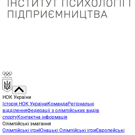
НОК України
Історія НОК України
Команда
Регіональні
відділення
Федерації з олімпійських видів
спорту
Контактна інформація
Олімпійські змагання
Олімпійські ігри
Юнацькі Олімпійські ігри
Європейські