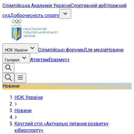
Олімпійська Академія України
Спортивний арбітражний
суд
Доброчесність спорту
Олімпійські форуми
Для медіа
Новини
НОК України
Атлетам
Еразмус+
Галерея
Новини
НОК України
Новини
Круглий стіл «Актуальні питання розвитку
кіберспорту»