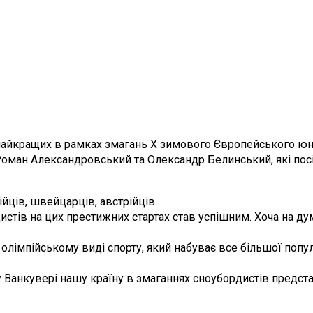
и найкращих в рамках змагань Х зимового Європейського ю
оман Александровський та Олександр Белинський, які посіли
ійців, швейцарців, австрійців.
тів на цих престижних стартах став успішним. Хоча на ду
імпійському виді спорту, який набуває все більшої популярн
у Ванкувері нашу країну в змаганнях сноубордистів предст