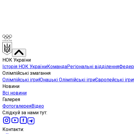
НОК України
Історія НОК України
Команда
Регіональні відділення
Федера
Олімпійські змагання
Олімпійські ігри
Юнацькі Олімпійські ігри
Європейські ігри
Новини
Всі новини
Галерея
Фотогалерея
Відео
Слідкуй за нами тут
:
Контакти
: