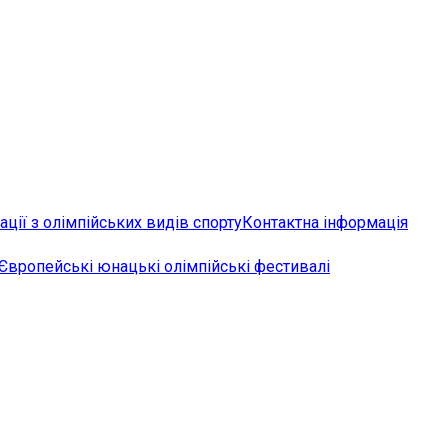
ції з олімпійських видів спорту
Контактна інформація
Європейські юнацькі олімпійські фестивалі