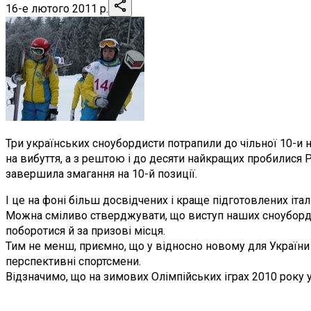
16-е лютого 2011 р.
Три українських сноубордисти потрапили до чільної 10-
на вибуття, а з рештою і до десяти найкращих пробилися Р
завершила змагання на 10-й позиції.
І це на фоні більш досвідчених і краще підготовлених італ
Можна сміливо стверджувати, що виступ наших сноубордис
поборотися й за призові місця.
Тим не менш, приємно, що у відносно новому для України ол
перспективні спортсмени.
Відзначимо, що на зимових Олімпійських іграх 2010 року 