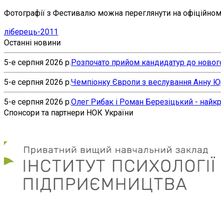
Фотографії з Фестивалю можна переглянути на офіційному
ліберець-2011
Останні новини
5-е серпня 2026 р.
Розпочато прийом кандидатур до нового
5-е серпня 2026 р.
Чемпіонку Європи з веслування Анну Юр’
5-е серпня 2026 р.
Олег Рибак і Роман Березіцький - найк
Спонсори та партнери НОК України