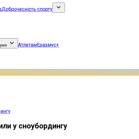
д
Доброчесність спорту
Атлетам
Еразмус+
ерея
дингу
или у сноубордингу