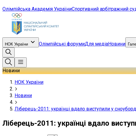
Олімпійська Академія України
Спортивний арбітражний су
Олімпійські форуми
Для медіа
Новини
НОК України
Гал
Новини
НОК України
Новини
Ліберець-2011: українці вдало виступили у сноубор
Ліберець-2011: українці вдало виступ