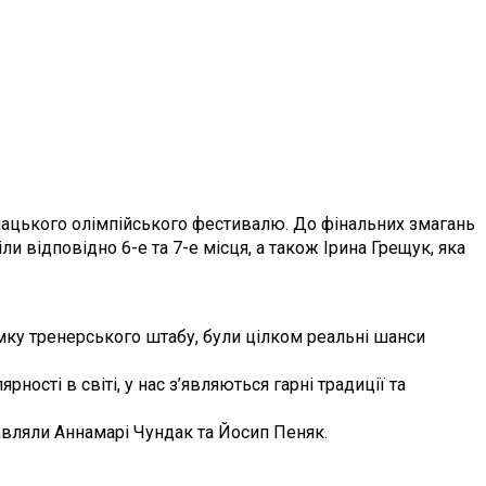
нацького олімпійського фестивалю. До фінальних змагань
 відповідно 6-е та 7-е місця, а також Ірина Грещук, яка
мку тренерського штабу, були цілком реальні шанси
ості в світі, у нас з’являються гарні традиції та
авляли Аннамарі Чундак та Йосип Пеняк.