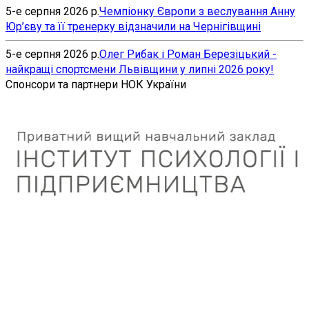
5-е серпня 2026 р.
Чемпіонку Європи з веслування Анну
Юр’єву та її тренерку відзначили на Чернігівщині
5-е серпня 2026 р.
Олег Рибак і Роман Березіцький -
найкращі спортсмени Львівщини у липні 2026 року!
Спонсори та партнери НОК України