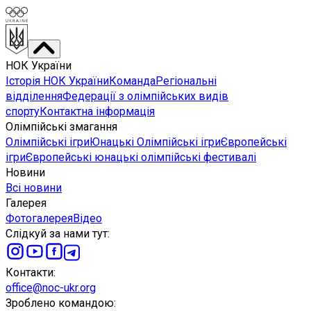
НОК України
Історія НОК України
Команда
Регіональні
відділення
Федерації з олімпійських видів
спорту
Контактна інформація
Олімпійські змагання
Олімпійські ігри
Юнацькі Олімпійські ігри
Європейські
ігри
Європейські юнацькі олімпійські фестивалі
Новини
Всі новини
Галерея
Фотогалерея
Відео
Слідкуй за нами тут
:
Контакти
:
office@noc-ukr.org
Зроблено командою
: