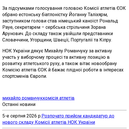
За підсумками голосування головою Комісії атлетів ЄОК
обрано естонську біатлоністку Йоганну Таліхярм,
заступником голови став німецький каноїст Рональд
Рауе, секретарем – сербська стрільчиня Зорана
Арунович. До складу також увійшли представники
Словаччини, Угорщини, Швеції, Португалії та Кіпру.
НОК України дякує Михайлу Романчуку за активну
участь у виборчому процесі та активну позицію в
розвитку атлетського руху, а також вітає новообрану
Комісію атлетів ЄОК й бажає плідної роботи в інтересах
спортсменів Європи.
михайло романчук
комісія атлетів
Останні новини
5-е серпня 2026 р.
Розпочато прийом кандидатур до
нового складу Комісії атлетів НОК України