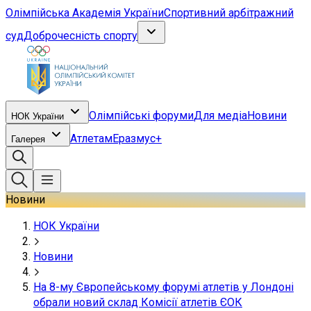
Олімпійська Академія України
Спортивний арбітражний
суд
Доброчесність спорту
Олімпійські форуми
Для медіа
Новини
НОК України
Атлетам
Еразмус+
Галерея
Новини
НОК України
Новини
На 8-му Європейському форумі атлетів у Лондоні
обрали новий склад Комісії атлетів ЄОК