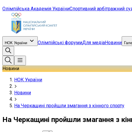
Олімпійська Академія України
Спортивний арбітражний су
Олімпійські форуми
Для медіа
Новини
НОК України
Гал
Новини
НОК України
Новини
На Черкащині пройшли змагання з кінного спорту
На Черкащині пройшли змагання з кін