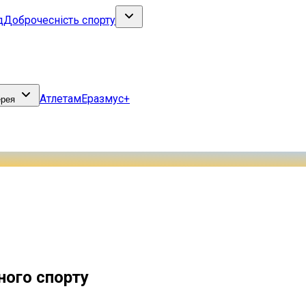
д
Доброчесність спорту
Атлетам
Еразмус+
ерея
ного спорту