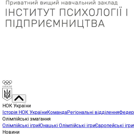
НОК України
Історія НОК України
Команда
Регіональні відділення
Федера
Олімпійські змагання
Олімпійські ігри
Юнацькі Олімпійські ігри
Європейські ігри
Новини