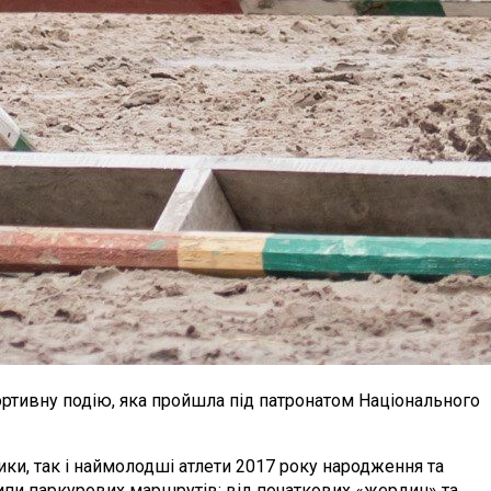
ортивну подію, яка пройшла під патронатом Національного
ики, так і наймолодші атлети 2017 року народження та
 типи паркурових маршрутів: від початкових «жердин» та