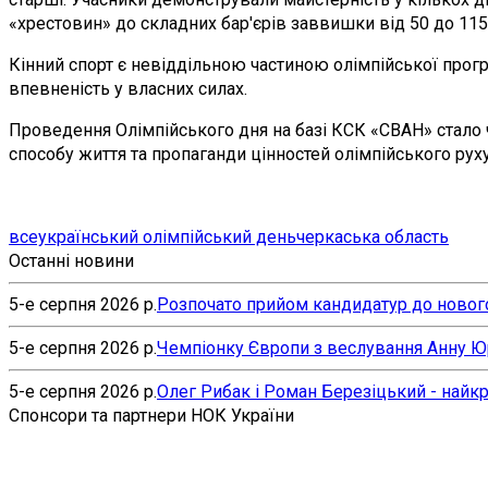
«хрестовин» до складних бар'єрів заввишки від 50 до 115
Кінний спорт є невіддільною частиною олімпійської прогр
впевненість у власних силах.
Проведення Олімпійського дня на базі КСК «СВАН» стало 
способу життя та пропаганди цінностей олімпійського рух
всеукраїнський олімпійський день
черкаська область
Останні новини
5-е серпня 2026 р.
Розпочато прийом кандидатур до нового
5-е серпня 2026 р.
Чемпіонку Європи з веслування Анну Юр’
5-е серпня 2026 р.
Олег Рибак і Роман Березіцький - найк
Спонсори та партнери НОК України