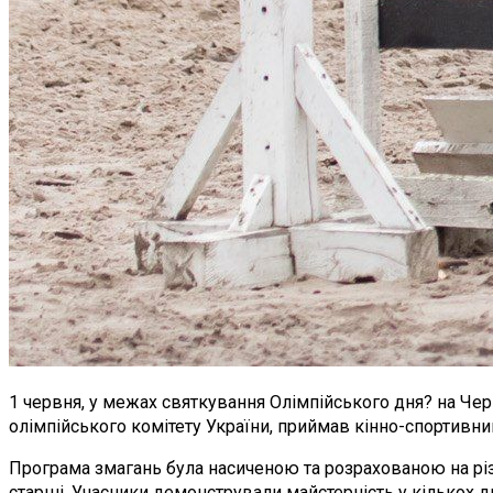
1 червня, у межах святкування Олімпійського дня? на Чер
олімпійського комітету України, приймав кінно-спортивни
Програма змагань була насиченою та розрахованою на різн
старші. Учасники демонстрували майстерність у кількох д