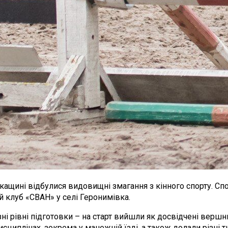
кащині відбулися видовищні змагання з кінного спорту. Сп
й клуб «СВАН» у селі Геронимівка.
і рівні підготовки – на старт вийшли як досвідчені вершн
исциплінах, зокрема у манежній їзді, а також долали різні