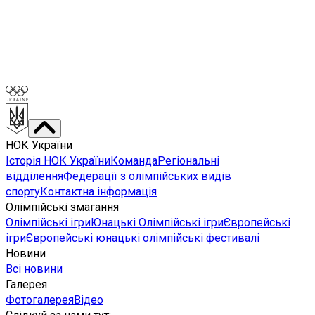
НОК України
Історія НОК України
Команда
Регіональні
відділення
Федерації з олімпійських видів
спорту
Контактна інформація
Олімпійські змагання
Олімпійські ігри
Юнацькі Олімпійські ігри
Європейські
ігри
Європейські юнацькі олімпійські фестивалі
Новини
Всі новини
Галерея
Фотогалерея
Відео