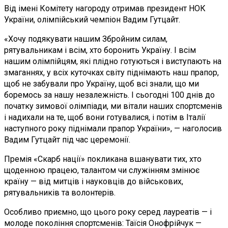
Від імені Комітету нагороду отримав президент НОК
України, олімпійський чемпіон Вадим Гутцайт.
«Хочу подякувати нашим Збройним силам,
рятувальникам і всім, хто боронить Україну. І всім
нашим олімпійцям, які плідно готуються і виступають на
змаганнях, у всіх куточках світу піднімають наш прапор,
щоб не забували про Україну, щоб всі знали, що ми
боремось за нашу незалежність. І сьогодні 100 днів до
початку зимової олімпіади, ми вітали наших спортсменів
і надихали на те, щоб вони готувалися, і потім в Італії
наступного року піднімали прапор України», — наголосив
Вадим Гутцайт під час церемонії.
Премія «Скарб нації» покликана вшанувати тих, хто
щоденною працею, талантом чи служінням змінює
країну — від митців і науковців до військових,
рятувальників та волонтерів.
Особливо приємно, що цього року серед лауреатів — і
молоде покоління спортсменів: Таїсія Онофрійчук —