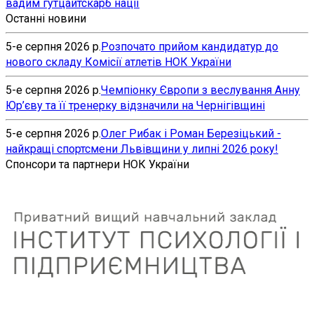
вадим гутцайт
скарб нації
Останні новини
5-е серпня 2026 р.
Розпочато прийом кандидатур до
нового складу Комісії атлетів НОК України
5-е серпня 2026 р.
Чемпіонку Європи з веслування Анну
Юр’єву та її тренерку відзначили на Чернігівщині
5-е серпня 2026 р.
Олег Рибак і Роман Березіцький -
найкращі спортсмени Львівщини у липні 2026 року!
Спонсори та партнери НОК України