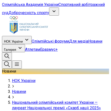
Олімпійська Академія України
Спортивний арбітражний
суд
Доброчесність спорту
Олімпійські форуми
Для медіа
Новини
НОК України
Атлетам
Еразмус+
Галерея
Новини
НОК України
Новини
Національний олімпійський комітет України —
лауреат Національної премії «Скарб нації 2025»