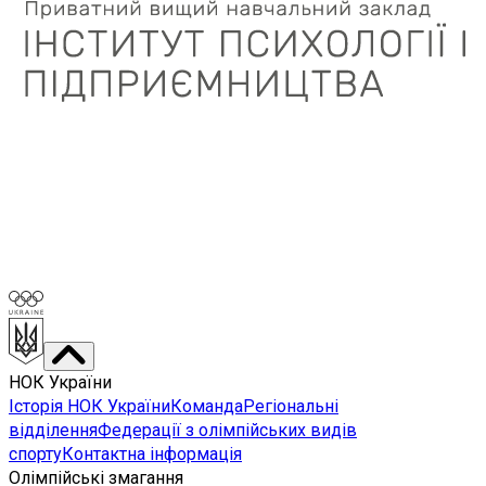
НОК України
Історія НОК України
Команда
Регіональні
відділення
Федерації з олімпійських видів
спорту
Контактна інформація
Олімпійські змагання