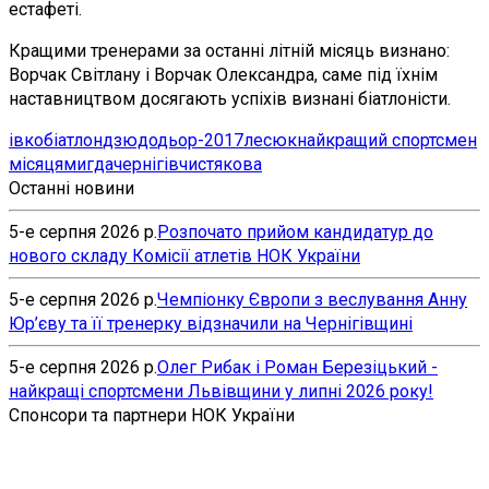
естафеті.
Кращими тренерами за останні літній місяць визнано:
Ворчак Світлану і Ворчак Олександра, саме під їхнім
наставництвом досягають успіхів визнані біатлоністи.
івко
біатлон
дзюдо
дьор-2017
лесюк
найкращий спортсмен
місяця
мигда
чернігів
чистякова
Останні новини
5-е серпня 2026 р.
Розпочато прийом кандидатур до
нового складу Комісії атлетів НОК України
5-е серпня 2026 р.
Чемпіонку Європи з веслування Анну
Юр’єву та її тренерку відзначили на Чернігівщині
5-е серпня 2026 р.
Олег Рибак і Роман Березіцький -
найкращі спортсмени Львівщини у липні 2026 року!
Спонсори та партнери НОК України