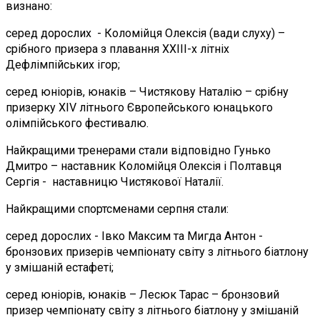
визнано:
серед дорослих - Коломійця Олексія (вади слуху) –
срібного призера з плавання ХХІІІ-х літніх
Дефлімпійських ігор;
серед юніорів, юнаків – Чистякову Наталію – срібну
призерку XIV літнього Європейського юнацького
олімпійського фестивалю.
Найкращими тренерами стали відповідно Гунько
Дмитро – наставник Коломійця Олексія і Полтавця
Сергія - наставницю Чистякової Наталії.
Найкращими спортсменами серпня стали:
серед дорослих - Івко Максим та Мигда Антон -
бронзових призерів чемпіонату світу з літнього біатлону
у змішаній естафеті;
серед юніорів, юнаків – Лесюк Тарас – бронзовий
призер чемпіонату світу з літнього біатлону у змішаній