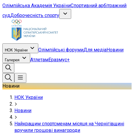
Олімпійська Академія України
Спортивний арбітражний
суд
Доброчесність спорту
Олімпійські форуми
Для медіа
Новини
НОК України
Атлетам
Еразмус+
Галерея
Новини
НОК України
Новини
Найкращим спортсменам місяця на Чернігівщині
вручили грошові винагороди