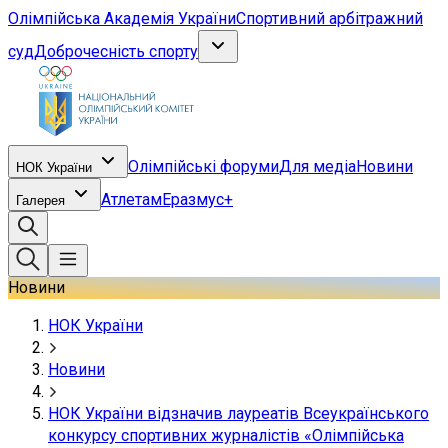
Олімпійська Академія України
Спортивний арбітражний
суд
Доброчесність спорту
Олімпійські форуми
Для медіа
Новини
НОК України
Атлетам
Еразмус+
Галерея
Новини
НОК України
Новини
НОК України відзначив лауреатів Всеукраїнського
конкурсу спортивних журналістів «Олімпійська