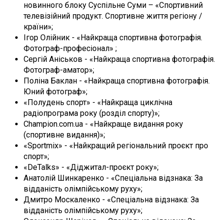
новинного блоку Суспільне Суми – «Спортивний
телевізійний продукт. Спортивне життя регіону /
країни»;
Ігор Олійник - «Найкраща спортивна фотографія.
Фотограф-професіонал» ;
Сергій Аніськов - «Найкраща спортивна фотографія.
Фотограф-аматор»;
Поліна Баклан - «Найкраща спортивна фотографія.
Юний фотограф»;
«Полудень спорт» - «Найкраща циклічна
радіопрограма року (розділ спорту)»;
Champion.com.ua - «Найкраще видання року
(спортивне видання)»;
«Sportmix» - «Найкращий регіональний проєкт про
спорт»;
«DeTalks» - «Діджитал-проєкт року»;
Анатолій Шинкаренко - «Спеціальна відзнака: За
відданість олімпійському руху»;
Дмитро Москаленко - «Спеціальна відзнака: За
відданість олімпійському руху»;