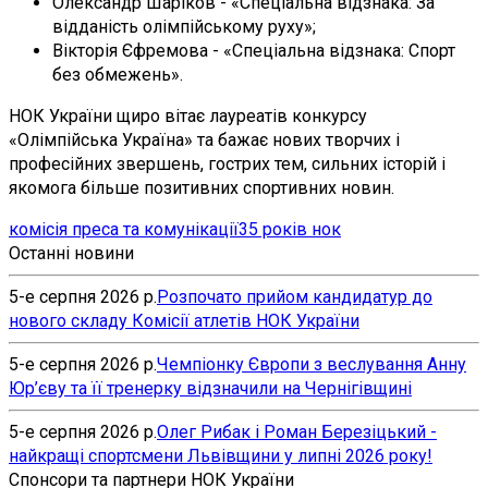
Олександр Шаріков - «Спеціальна відзнака: За
відданість олімпійському руху»;
Вікторія Єфремова - «Спеціальна відзнака: Cпорт
без обмежень».
НОК України щиро вітає лауреатів конкурсу
«Олімпійська Україна» та бажає нових творчих і
професійних звершень, гострих тем, сильних історій і
якомога більше позитивних спортивних новин.
комісія преса та комунікації
35 років нок
Останні новини
5-е серпня 2026 р.
Розпочато прийом кандидатур до
нового складу Комісії атлетів НОК України
5-е серпня 2026 р.
Чемпіонку Європи з веслування Анну
Юр’єву та її тренерку відзначили на Чернігівщині
5-е серпня 2026 р.
Олег Рибак і Роман Березіцький -
найкращі спортсмени Львівщини у липні 2026 року!
Спонсори та партнери НОК України