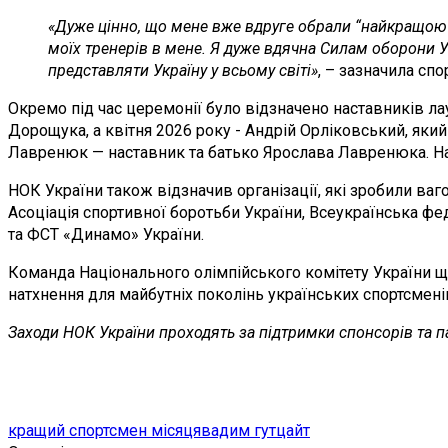
«Дуже цінно, що мене вже вдруге обрали “найкращою 
моїх тренерів в мене. Я дуже вдячна Силам оборони У
представляти Україну у всьому світі»
, – зазначила сп
Окремо під час церемонії було відзначено наставників л
Дорощука, а квітня 2026 року - Андрій Орліковський, яки
Лавренюк — наставник та батько Ярослава Лавренюка. На
НОК України також відзначив організації, які зробили ваг
Асоціація спортивної боротьби України, Всеукраїнська ф
та ФСТ «Динамо» України.
Команда Національного олімпійського комітету України щир
натхнення для майбутніх поколінь українських спортсмені
Заходи НОК України проходять за підтримки спонсорів та парт
кращий спортсмен місяця
вадим гутцайт