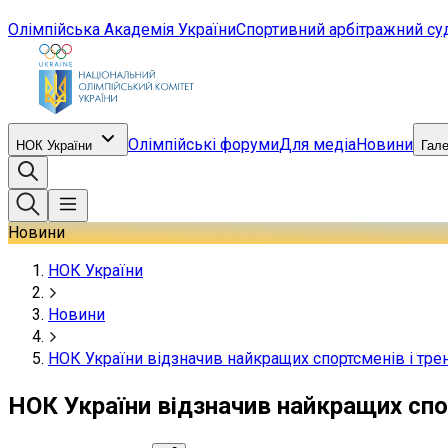
Олімпійська Академія України
Спортивний арбітражний су
Олімпійські форуми
Для медіа
Новини
НОК України
Гал
Новини
НОК України
Новини
НОК України відзначив найкращих спортсменів і трен
НОК України відзначив найкращих спор