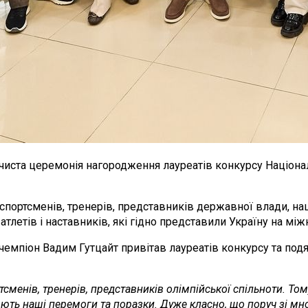
очиста церемонія нагородження лауреатів конкурсу Націона
 спортсменів, тренерів, представників державної влади, н
тлетів і наставників, які гідно представили Україну на міжн
чемпіон Вадим Гутцайт привітав лауреатів конкурсу та подя
тсменів, тренерів, представників олімпійської спільноти. Том
ють наші перемоги та поразки. Дуже класно, що поруч зі мною