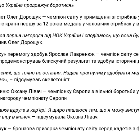
 що Україна продовжує боротися».
 Олег Дорощук — чемпіон світу у приміщенні зі стрибків у 
с країні першу за 12 років медаль у чоловічих стрибках у в
оя перша нагорода від НОК України і сподіваюсь, що вона бу
ачив Олег Дорощук.
у» перемогу здобув Ярослав Лавренюк — чемпіон світу сере
 продемонстрував блискучий результат та здобув історичні 
нений, що точно не остання. Надалі прагнутиму здобувати меда
ає!»
, – підсумував скелетоніст.
 Оксану Лівач — чемпіонку Європи з вільної боротьби у ва
у нагороду чемпіонату Європи.
же вдруге в кар’єрі. Я щиро пишаюся тим, що я можу виступ
 віру в мене»,
– підсумувала Оксана Лівач.
ук — бронзова призерка чемпіонату світу серед кадетів з