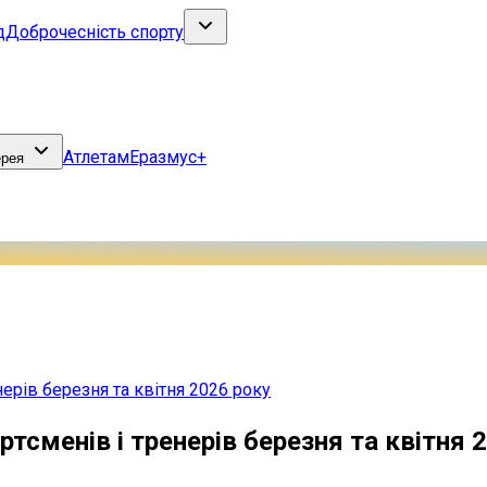
д
Доброчесність спорту
Атлетам
Еразмус+
ерея
ерів березня та квітня 2026 року
тсменів і тренерів березня та квітня 