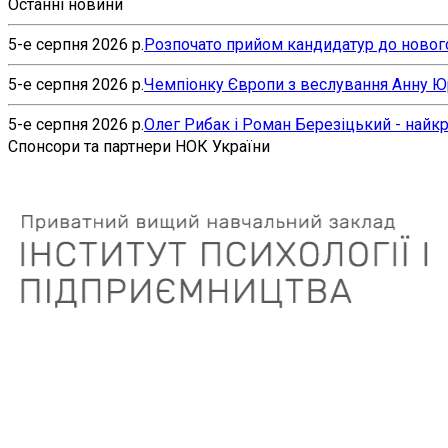
Останні новини
5-е серпня 2026 р.
Розпочато прийом кандидатур до нового
5-е серпня 2026 р.
Чемпіонку Європи з веслування Анну Юр’
5-е серпня 2026 р.
Олег Рибак і Роман Березіцький - найк
Спонсори та партнери НОК України