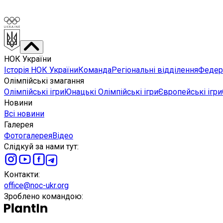
НОК України
Історія НОК України
Команда
Регіональні відділення
Федера
Олімпійські змагання
Олімпійські ігри
Юнацькі Олімпійські ігри
Європейські ігри
Новини
Всі новини
Галерея
Фотогалерея
Відео
Слідкуй за нами тут
:
Контакти
:
office@noc-ukr.org
Зроблено командою
: