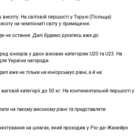
висоту. На світовій першості у Торуні (Польща)
исоту на чемпіонаті світу у приміщенні.
де не остання. Далі будемо рухатись вже до
д юніорів у двох вікових категоріях U20 та U23. На
для України нагороди.
лі вже не тільки на юніорсьмуо рівні, а й на
говій категорії до 50 кг. На континентальній першості у
ати на такому високому рівні та представляти
 фехтування на шпагах, який проходив у Ріо-де-Жанейро