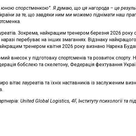
юною спорстменкою”. Я думаю, що ця нагорода – це результа
країни за те, що завдяки ним ми можемо піднімати наш прап
ортсменка.
ауреатів. Зокрема, найкращим тренером березня 2026 року 
й наразі перебуває на інших змаганнях. Відзнаку найкращо
йкращим тренером квітня 2026 року визнано Нарека Будаг
омий внесок у підготовку спортсменів та розвиток спорту. 
едерація бобслею та скелетону, Федерація фехтування Укра
о вітає лауреатів та їхніх наставників із заслуженим визн
в.
нерів: United Global Logistics, 4F, Інституту психології та 