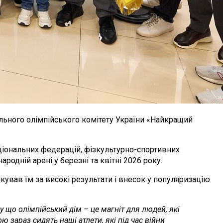
льного олімпійського комітету України «Найкращий
аціональних федерацій, фізкультурно-спортивних
ародній арені у березні та квітні 2026 року.
кував їм за високі результати і внесок у популяризацію
у що олімпійський дім – це магніт для людей, які
 зараз сидять наші атлети, які під час війни