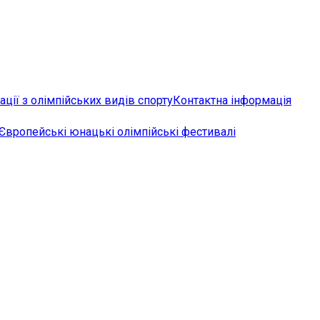
ції з олімпійських видів спорту
Контактна інформація
Європейські юнацькі олімпійські фестивалі