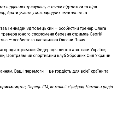
т щоденних тренувань, а також підтримки та віри
ор, брати участь у міжнародних змаганнях та
став Геннадій Здітовецький — особистий тренер Олега
го тренера юного спортсмена березня отримав Сергій
яна — особистого наставника Оксани Лівач.
Нагороди отримали Федерація легкої атлетики України,
їни, Центральний спортивний клуб Збройних Сил України
анням. Ваші перемоги — це гордість для всієї країни та
підприємництва, Перець FM, компанії «Цифра», Чемпіон радіо.