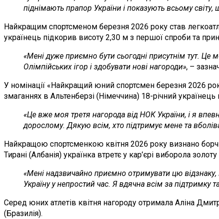
піднімають прапор України і показують всьому світу,
Найкращим спортсменом березня 2026 року став легкоатлет
українець підкорив висоту 2,30 м з першої спроби та прині
«Мені дуже приємно бути сьогодні присутнім тут. Це м
Олімпійських ігор і здобувати нові нагороди»
, – зазн
У номінації «Найкращий юний спортсмен березня 2026 рок
змаганнях в Альтенберзі (Німеччина) 18-річний українець
«Це вже моя третя нагорода від НОК України, і я впев
дорослому. Дякую всім, хто підтримує мене та вболів
Найкращою спортсменкою квітня 2026 року визнано борчиню
Тирані (Албанія) українка втретє у кар’єрі виборола золот
«Мені надзвичайно приємно отримувати цю відзнаку, в
Україну у непростий час. Я вдячна всім за підтримку та
Серед юних атлетів квітня нагороду отримала Аліна Дмитр
(Бразилія).