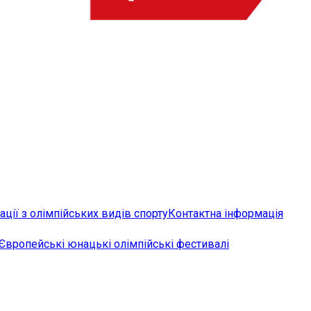
ції з олімпійських видів спорту
Контактна інформація
Європейські юнацькі олімпійські фестивалі