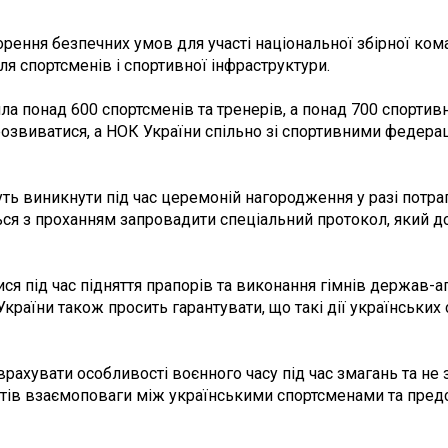
орення безпечних умов для участі національної збірної ко
ля спортсменів і спортивної інфраструктури.
а понад 600 спортсменів та тренерів, а понад 700 спортив
розвиватися, а НОК України спільно зі спортивними федера
уть виникнути під час церемоній нагородження у разі потра
ться з проханням запровадити спеціальний протокол, який
 під час підняття прапорів та виконання гімнів держав-агр
раїни також просить гарантувати, що такі дії українських
рахувати особливості воєнного часу під час змагань та не 
естів взаємоповаги між українськими спортсменами та пред