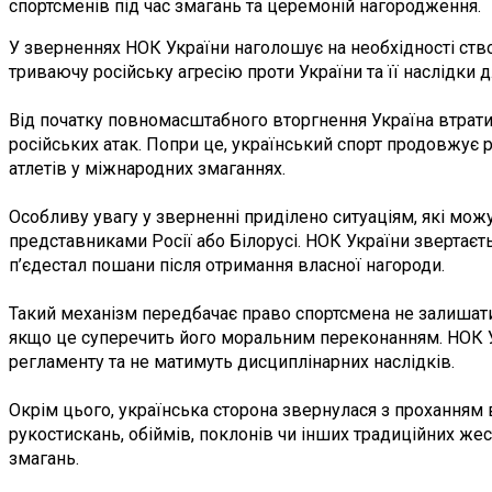
спортсменів під час змагань та церемоній нагородження.
У зверненнях НОК України наголошує на необхідності ств
триваючу російську агресію проти України та її наслідки д
Від початку повномасштабного вторгнення Україна втратил
російських атак. Попри це, український спорт продовжує 
атлетів у міжнародних змаганнях.
Особливу увагу у зверненні приділено ситуаціям, які мож
представниками Росії або Білорусі. НОК України звертає
п’єдестал пошани після отримання власної нагороди.
Такий механізм передбачає право спортсмена не залишатися
якщо це суперечить його моральним переконанням. НОК Ук
регламенту та не матимуть дисциплінарних наслідків.
Окрім цього, українська сторона звернулася з проханням в
рукостискань, обіймів, поклонів чи інших традиційних ж
змагань.