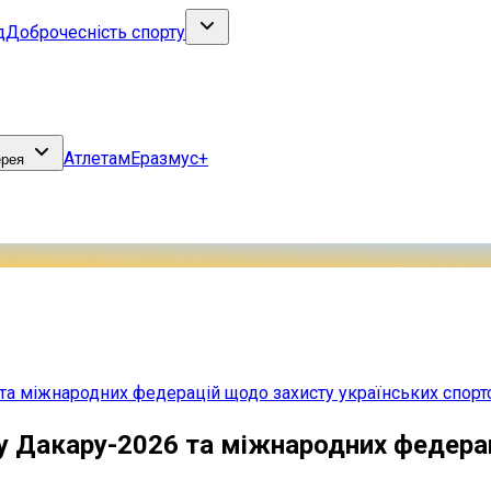
д
Доброчесність спорту
Атлетам
Еразмус+
ерея
та міжнародних федерацій щодо захисту українських спорт
у Дакару-2026 та міжнародних федера