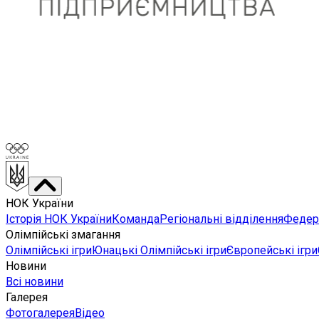
НОК України
Історія НОК України
Команда
Регіональні відділення
Федера
Олімпійські змагання
Олімпійські ігри
Юнацькі Олімпійські ігри
Європейські ігри
Новини
Всі новини
Галерея
Фотогалерея
Відео