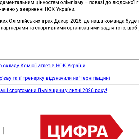
аментальним цінностям олімпізму – повазі до людської гід
начено у зверненні НОК України.
ацьких Олімпійських іграх Дакар-2026, де наша команда буд
партнерами та спортивними організаціями задля того, щоб 
 складу Комісії атлетів НОК України
єву та її тренерку відзначили на Чернігівщині
ращі спортсмени Львівщини у липні 2026 року!