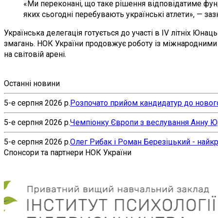
«Ми переконані, що таке рішення відповідатиме фунд
яких сьогодні перебувають українські атлети», — заз
Українська делегація готується до участі в IV літніх Юн
змагань. НОК України продовжує роботу із міжнародними 
на світовій арені.
Останні новини
5-е серпня 2026 р.
Розпочато прийом кандидатур до нового
5-е серпня 2026 р.
Чемпіонку Європи з веслування Анну Юр’
5-е серпня 2026 р.
Олег Рибак і Роман Березіцький - найк
Спонсори та партнери НОК України