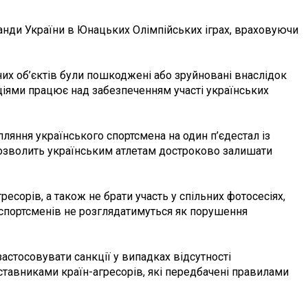
манди України в Юнацьких Олімпійських іграх, враховуючи
них об’єктів були пошкоджені або зруйновані внаслідок
ціями працює над забезпеченням участі українських
пляння українського спортсмена на один п’єдестал із
 дозволить українським атлетам достроково залишати
есорів, а також не брати участь у спільних фотосесіях,
 спортсменів не розглядатимуться як порушення
застосовувати санкції у випадках відсутності
ставниками країн-агресорів, які передбачені правилами