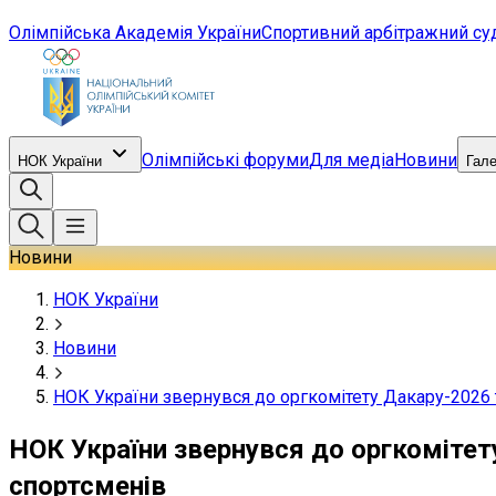
Олімпійська Академія України
Спортивний арбітражний су
Олімпійські форуми
Для медіа
Новини
НОК України
Гал
Новини
НОК України
Новини
НОК України звернувся до оргкомітету Дакару-2026 
НОК України звернувся до оргкомітет
спортсменів