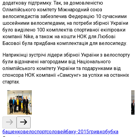
додаткову підтримку. Так, за домовленістю
Олімпійського комітету Міжнародний союз
велосипедистів забезпечив Федерацію 10 сучасними
шосейними велосипедами, на потреби збірної України
було виділено 100 комплектів спортивної екіпіровки
компанії Nike, а також на кошти НОК для Любові
Басової була придбана комплектація для велосипеду.
Наприкінці зустрічі лідери збірної України з велоспорту
були відзначені нагородами від Національного
олімпійського комітету України та подарунками від
спонсора НОК компанії «Самсунг» за успіхи на останніх
стартах.
башенко
велоспорт
соловей
баку-2015
гривко
бубка