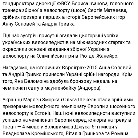
гендиректора дирекції ФВСУ Бориса Іванова, головного
тренера збірної з велоспорту (шосе) Сергія Матвеєва,
срібних призерів перших в історії Європейських ігор
Анну Соловей та Андрія Гривка.
Під час зустрічі присутні згадали цьогорічні успіхи
українських велосипедистів на міжнародних стартах та
окреслили основні завдання збірної України з
велоспорту на Олімпійські ігри в Ріо-де-Жанейро.
Нагадаємо, на історичних Євроіграх-2015 Анна Соловей
та Андрій Гривко принесли Україні срібні нагороди. Крім
того, Яна Беломоіна здобула бронзову медаль на
чемпіонаті світу з маунтенбайку (Андорра).
Українці Марлен Зморка і Ольга Шекель стали срібними
призерами молодіжного чемпіонату Європи з шосейного
велоспорту в Естонії. Наші юні велосипедисти виступили
успішно на чемпіонаті Європи серед юніорів на треку в
Греції — 4 місце у Володимира Джуса, 5-ті місця у
Владислава Кремінського, Віталія Гриньова та Романа