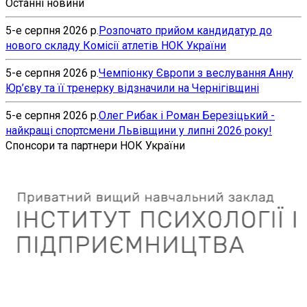
Останні новини
5-е серпня 2026 р.
Розпочато прийом кандидатур до
нового складу Комісії атлетів НОК України
5-е серпня 2026 р.
Чемпіонку Європи з веслування Анну
Юр’єву та її тренерку відзначили на Чернігівщині
5-е серпня 2026 р.
Олег Рибак і Роман Березіцький -
найкращі спортсмени Львівщини у липні 2026 року!
Спонсори та партнери НОК України