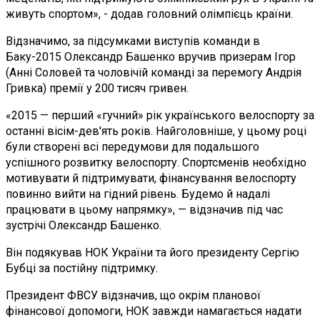
живуть спортом», - додав головний олімпієць країни.
Відзначимо, за підсумками виступів команди в
Баку-2015 Олександр Башенко вручив призерам Ігор
(Анні Соловей та чоловічій команді за перемогу Андрія
Гривка) премії у 200 тисяч гривен.
«2015 — перший «гучний» рік українського велоспорту за
останні вісім-дев'ять років. Найголовніше, у цьому році
були створені всі передумови для подальшого
успішного розвитку велоспорту. Спортсменів необхідно
мотивувати й підтримувати, фінансування велоспорту
повинно вийти на гідний рівень. Будемо й надалі
працювати в цьому напрямку», — відзначив під час
зустрічі Олександр Башенко.
Він подякував НОК України та його президенту Сергію
Бубці за постійну підтримку.
Президент ФВСУ відзначив, що окрім планової
фінансової допомоги, НОК завжди намагається надати