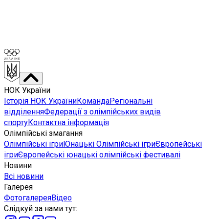
НОК України
Історія НОК України
Команда
Регіональні
відділення
Федерації з олімпійських видів
спорту
Контактна інформація
Олімпійські змагання
Олімпійські ігри
Юнацькі Олімпійські ігри
Європейські
ігри
Європейські юнацькі олімпійські фестивалі
Новини
Всі новини
Галерея
Фотогалерея
Відео
Слідкуй за нами тут
: