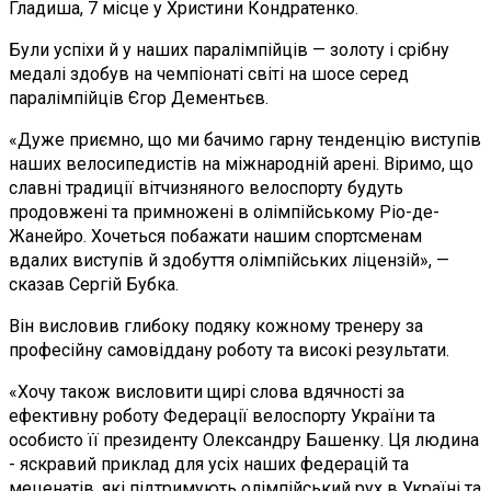
Гладиша, 7 місце у Христини Кондратенко.
Були успіхи й у наших паралімпійців — золоту і срібну
медалі здобув на чемпіонаті світі на шосе серед
паралімпійців Єгор Дементьєв.
«Дуже приємно, що ми бачимо гарну тенденцію виступів
наших велосипедистів на міжнародній арені. Віримо, що
славні традиції вітчизняного велоспорту будуть
продовжені та примножені в олімпійському Ріо-де-
Жанейро. Хочеться побажати нашим спортсменам
вдалих виступів й здобуття олімпійських ліцензій», —
сказав Сергій Бубка.
Він висловив глибоку подяку кожному тренеру за
професійну самовіддану роботу та високі результати.
«Хочу також висловити щирі слова вдячності за
ефективну роботу Федерації велоспорту України та
особисто її президенту Олександру Башенку. Ця людина
- яскравий приклад для усіх наших федерацій та
меценатів, які підтримують олімпійський рух в Україні та