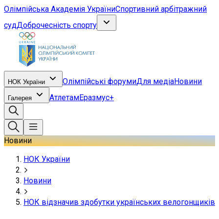
Олімпійська Академія України
Спортивний арбітражний
суд
Доброчесність спорту
Олімпійські форуми
Для медіа
Новини
НОК України
Атлетам
Еразмус+
Галерея
Новини
НОК України
Новини
НОК відзначив здобутки українських велогонщиків