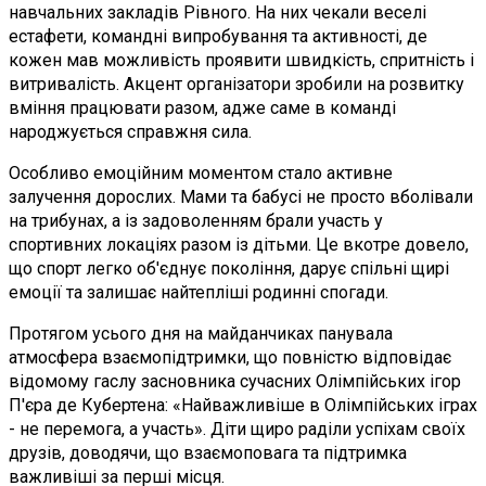
навчальних закладів Рівного. На них чекали веселі
естафети, командні випробування та активності, де
кожен мав можливість проявити швидкість, спритність і
витривалість. Акцент організатори зробили на розвитку
вміння працювати разом, адже саме в команді
народжується справжня сила.
Особливо емоційним моментом стало активне
залучення дорослих. Мами та бабусі не просто вболівали
на трибунах, а із задоволенням брали участь у
спортивних локаціях разом із дітьми. Це вкотре довело,
що спорт легко об'єднує покоління, дарує спільні щирі
емоції та залишає найтепліші родинні спогади.
Протягом усього дня на майданчиках панувала
атмосфера взаємопідтримки, що повністю відповідає
відомому гаслу засновника сучасних Олімпійських ігор
П'єра де Кубертена: «Найважливіше в Олімпійських іграх
- не перемога, а участь». Діти щиро раділи успіхам своїх
друзів, доводячи, що взаємоповага та підтримка
важливіші за перші місця.