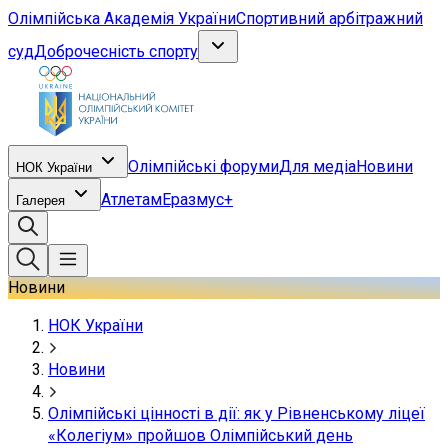
Олімпійська Академія України
Спортивний арбітражний
суд
Доброчесність спорту
Олімпійські форуми
Для медіа
Новини
НОК України
Атлетам
Еразмус+
Галерея
Новини
НОК України
Новини
Олімпійські цінності в дії: як у Рівненському ліцеї
«Колегіум» пройшов Олімпійський день