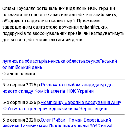
Спільні зусилля регіональних відділень НОК України
показали, що спорт не знає відстаней - він знайомить,
об'єднує та надихає на великі мрії. Приємним
завершенням свята стало вручення олімпійських
подарунків та заохочувальних призів, які нагадуватимуть
дітям про цей теплий і активний день.
луганська область
рівненська область
всеукраїнський
олімпійський день
Останні новини
5-е серпня 2026 р.
Розпочато прийом кандидатур до
нового складу Комісії атлетів НОК України
5-е серпня 2026 р.
Чемпіонку Європи з веслування Анну
Юр’єву та її тренерку відзначили на Чернігівщині
5-е серпня 2026 р.
Олег Рибак і Роман Березіцький -
найкращі спортсмени Львівщини у липні 2026 року!