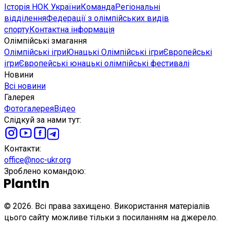
Історія НОК України
Команда
Регіональні
відділення
Федерації з олімпійських видів
спорту
Контактна інформація
Олімпійські змагання
Олімпійські ігри
Юнацькі Олімпійські ігри
Європейські
ігри
Європейські юнацькі олімпійські фестивалі
Новини
Всі новини
Галерея
Фотогалерея
Відео
Слідкуй за нами тут
:
Контакти
:
office@noc-ukr.org
Зроблено командою
:
©
2026
.
Всі права захищено. Використання матеріалів
цього сайту можливе тільки з посиланням на джерело.