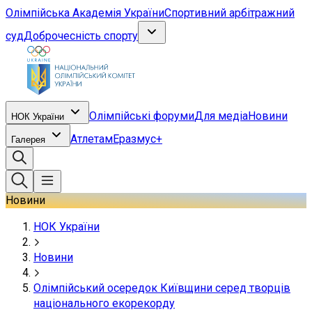
Олімпійська Академія України
Спортивний арбітражний
суд
Доброчесність спорту
Олімпійські форуми
Для медіа
Новини
НОК України
Атлетам
Еразмус+
Галерея
Новини
НОК України
Новини
Олімпійський осередок Київщини серед творців
національного екорекорду