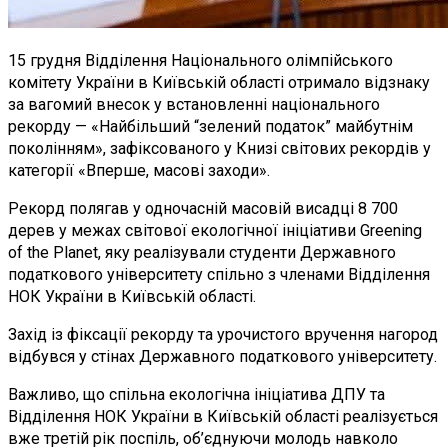
15 грудня Відділення Національного олімпійського
комітету України в Київській області отримало відзнаку
за вагомий внесок у встановленні національного
рекорду — «Найбільший “зелений податок” майбутнім
поколінням», зафіксованого у Книзі світових рекордів у
категорії «Вперше, масові заходи».
Рекорд полягав у одночасній масовій висадці 8 700
дерев у межах світової екологічної ініціативи Greening
of the Planet, яку реалізували студенти Державного
податкового університету спільно з членами Відділення
НОК України в Київській області.
Захід із фіксації рекорду та урочистого вручення нагород
відбувся у стінах Державного податкового університету.
Важливо, що спільна екологічна ініціатива ДПУ та
Відділення НОК України в Київській області реалізується
вже третій рік поспіль, об’єднуючи молодь навколо