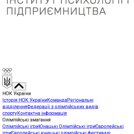
НОК України
Історія НОК України
Команда
Регіональні
відділення
Федерації з олімпійських видів
спорту
Контактна інформація
Олімпійські змагання
Олімпійські ігри
Юнацькі Олімпійські ігри
Європейські
ігри
Європейські юнацькі олімпійські фестивалі