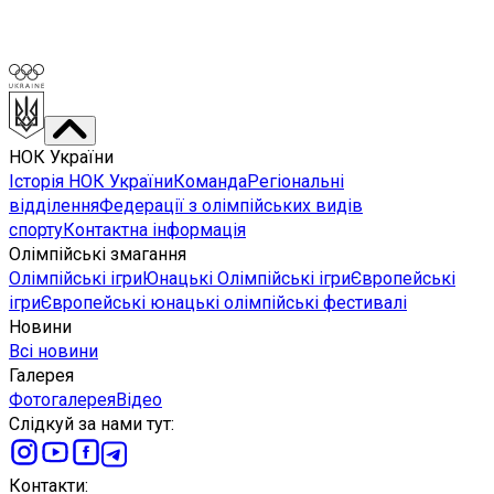
НОК України
Історія НОК України
Команда
Регіональні
відділення
Федерації з олімпійських видів
спорту
Контактна інформація
Олімпійські змагання
Олімпійські ігри
Юнацькі Олімпійські ігри
Європейські
ігри
Європейські юнацькі олімпійські фестивалі
Новини
Всі новини
Галерея
Фотогалерея
Відео
Слідкуй за нами тут
:
Контакти
: