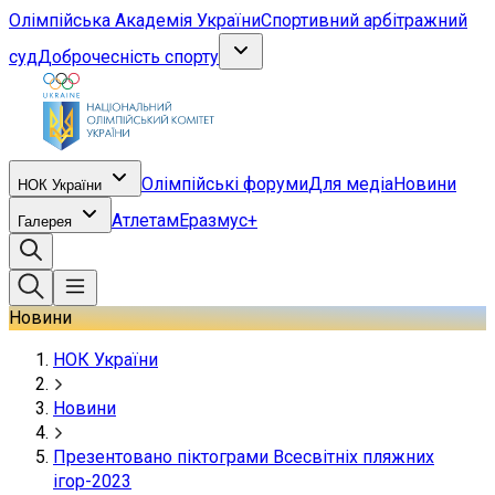
Олімпійська Академія України
Спортивний арбітражний
суд
Доброчесність спорту
Олімпійські форуми
Для медіа
Новини
НОК України
Атлетам
Еразмус+
Галерея
Новини
НОК України
Новини
Презентовано піктограми Всесвітніх пляжних
ігор-2023