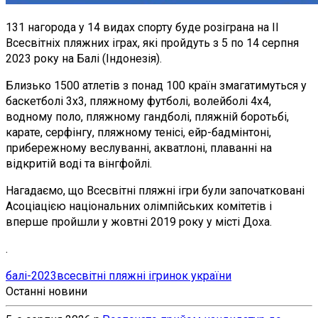
131 нагорода у 14 видах спорту буде розіграна на ІІ
Всесвітніх пляжних іграх, які пройдуть з 5 по 14 серпня
2023 року на Балі (Індонезія).
Близько 1500 атлетів з понад 100 країн змагатимуться у
баскетболі 3х3, пляжному футболі, волейболі 4x4,
водному поло, пляжному гандболі, пляжній боротьбі,
карате, серфінгу, пляжному тенісі, ейр-бадмінтоні,
прибережному веслуванні, акватлоні, плаванні на
відкритій воді та вінгфойлі.
Нагадаємо, що Всесвітні пляжні ігри були започатковані
Асоціацією національних олімпійських комітетів і
вперше пройшли у жовтні 2019 року у місті Доха.
.
балі-2023
всесвітні пляжні ігри
нок україни
Останні новини