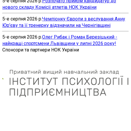
5-е серпня 2026 р.
Розпочато прийом кандидатур до
нового складу Комісії атлетів НОК України
5-е серпня 2026 р.
Чемпіонку Європи з веслування Анну
Юр’єву та її тренерку відзначили на Чернігівщині
5-е серпня 2026 р.
Олег Рибак і Роман Березіцький -
найкращі спортсмени Львівщини у липні 2026 року!
Спонсори та партнери НОК України