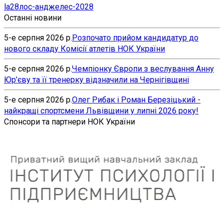
la28
лос-анджелес-2028
Останні новини
5-е серпня 2026 р.
Розпочато прийом кандидатур до
нового складу Комісії атлетів НОК України
5-е серпня 2026 р.
Чемпіонку Європи з веслування Анну
Юр’єву та її тренерку відзначили на Чернігівщині
5-е серпня 2026 р.
Олег Рибак і Роман Березіцький -
найкращі спортсмени Львівщини у липні 2026 року!
Спонсори та партнери НОК України