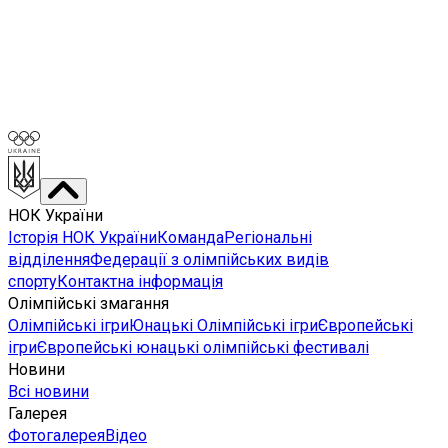
НОК України
Історія НОК України
Команда
Регіональні
відділення
Федерації з олімпійських видів
спорту
Контактна інформація
Олімпійські змагання
Олімпійські ігри
Юнацькі Олімпійські ігри
Європейські
ігри
Європейські юнацькі олімпійські фестивалі
Новини
Всі новини
Галерея
Фотогалерея
Відео