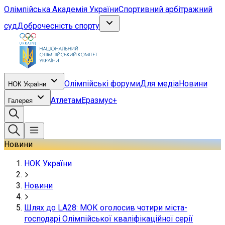
Олімпійська Академія України
Спортивний арбітражний
суд
Доброчесність спорту
Олімпійські форуми
Для медіа
Новини
НОК України
Атлетам
Еразмус+
Галерея
Новини
НОК України
Новини
Шлях до LA28: МОК оголосив чотири міста-
господарі Олімпійської кваліфікаційної серії