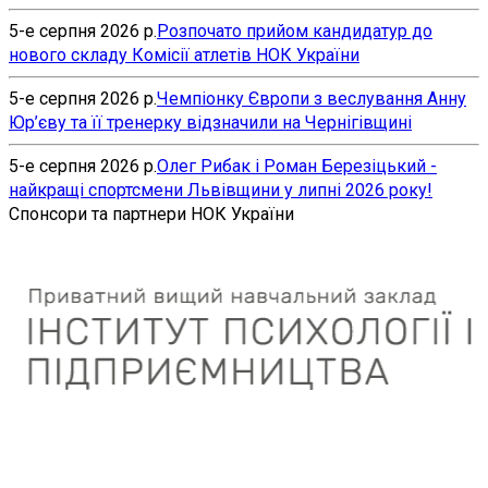
5-е серпня 2026 р.
Розпочато прийом кандидатур до
нового складу Комісії атлетів НОК України
5-е серпня 2026 р.
Чемпіонку Європи з веслування Анну
Юр’єву та її тренерку відзначили на Чернігівщині
5-е серпня 2026 р.
Олег Рибак і Роман Березіцький -
найкращі спортсмени Львівщини у липні 2026 року!
Спонсори та партнери НОК України