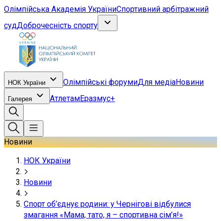
Олімпійська Академія України
Спортивний арбітражний
суд
Доброчесність спорту
Олімпійські форуми
Для медіа
Новини
НОК України
Атлетам
Еразмус+
Галерея
Новини
НОК України
Новини
Спорт об’єднує родини: у Чернігові відбулися
змагання «Мама, тато, я – спортивна сім’я!»