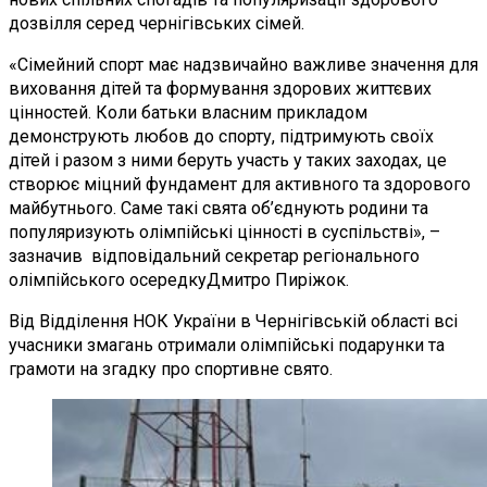
дозвілля серед чернігівських сімей.
«Сімейний спорт має надзвичайно важливе значення для
виховання дітей та формування здорових життєвих
цінностей. Коли батьки власним прикладом
демонструють любов до спорту, підтримують своїх
дітей і разом з ними беруть участь у таких заходах, це
створює міцний фундамент для активного та здорового
майбутнього. Саме такі свята об’єднують родини та
популяризують олімпійські цінності в суспільстві», –
зазначив відповідальний секретар регіонального
олімпійського осередкуДмитро Пиріжок.
Від Відділення НОК України в Чернігівській області всі
учасники змагань отримали олімпійські подарунки та
грамоти на згадку про спортивне свято.