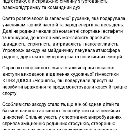
підготовку, а й справжню сімейну згуртованість,
взаємопідтримку та командний дух.
Свято розпочалося із запальної руханки, яка подарувала
учасникам гарний настрій та заряд енергії на весь день.
Далі на родини чекали різноманітні спортивні естафети
та конкурси, де кожен мав можливість проявити
швидкість, спритність, витривалість і наполегливість.
Упродовж заходу на майданчику панувала атмосфера
радості, дружнього суперництва та позитивних емоцій.
Окрасою спортивного свята стали яскраві показові
виступи вихованок відділення художньої гімнастики
КПНЗ ДЮСШ «Чернігів», які подарували присутнім
незабутні враження та продемонстрували красу й грацію
спорту.
Особливістю заходу стало те, що він об’єднав дітей та
батьків навколо активного способу життя та сімейних
цінностей. Спільна участь у спортивних випробуваннях
сприяла зміцненню родинних стосунків, створенню
нових спільних спогадів та популяризації здорового