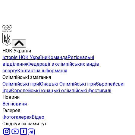
НОК України
Історія НОК України
Команда
Регіональні
відділення
Федерації з олімпійських видів
спорту
Контактна інформація
Олімпійські змагання
Олімпійські ігри
Юнацькі Олімпійські ігри
Європейські
ігри
Європейські юнацькі олімпійські фестивалі
Новини
Всі новини
Галерея
Фотогалерея
Відео
Слідкуй за нами тут
: