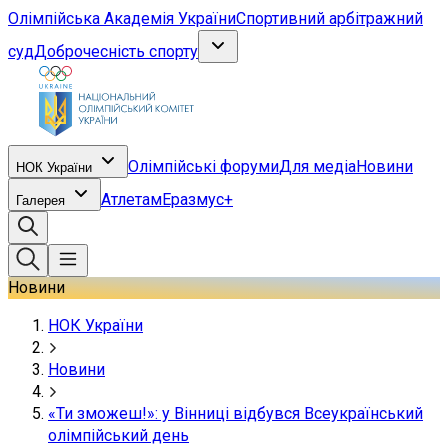
Олімпійська Академія України
Спортивний арбітражний
суд
Доброчесність спорту
Олімпійські форуми
Для медіа
Новини
НОК України
Атлетам
Еразмус+
Галерея
Новини
НОК України
Новини
«Ти зможеш!»: у Вінниці відбувся Всеукраїнський
олімпійський день