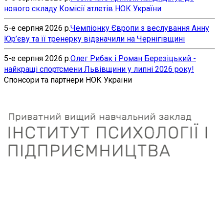
нового складу Комісії атлетів НОК України
5-е серпня 2026 р.
Чемпіонку Європи з веслування Анну
Юр’єву та її тренерку відзначили на Чернігівщині
5-е серпня 2026 р.
Олег Рибак і Роман Березіцький -
найкращі спортсмени Львівщини у липні 2026 року!
Спонсори та партнери НОК України