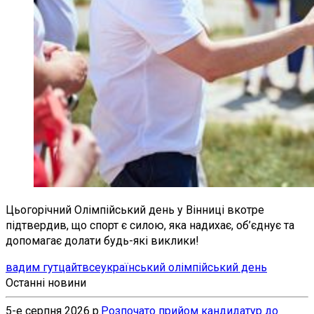
Цьогорічний Олімпійський день у Вінниці вкотре
підтвердив, що спорт є силою, яка надихає, об’єднує та
допомагає долати будь-які виклики!
вадим гутцайт
всеукраїнський олімпійський день
Останні новини
5-е серпня 2026 р.
Розпочато прийом кандидатур до