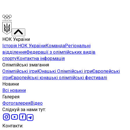
НОК України
Історія НОК України
Команда
Регіональні
відділення
Федерації з олімпійських видів
спорту
Контактна інформація
Олімпійські змагання
Олімпійські ігри
Юнацькі Олімпійські ігри
Європейські
ігри
Європейські юнацькі олімпійські фестивалі
Новини
Всі новини
Галерея
Фотогалерея
Відео
Слідкуй за нами тут
:
Контакти
: