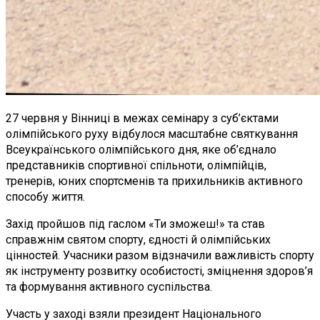
27 червня у Вінниці в межах семінару з суб’єктами
олімпійського руху відбулося масштабне святкування
Всеукраїнського олімпійського дня, яке об’єднало
представників спортивної спільноти, олімпійців,
тренерів, юних спортсменів та прихильників активного
способу життя.
Захід пройшов під гаслом «Ти зможеш!» та став
справжнім святом спорту, єдності й олімпійських
цінностей. Учасники разом відзначили важливість спорту
як інструменту розвитку особистості, зміцнення здоров’я
та формування активного суспільства.
Участь у заході взяли президент Національного