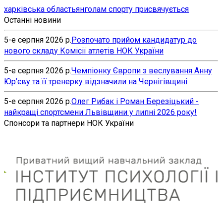
харківська область
янголам спорту присвячується
Останні новини
5-е серпня 2026 р.
Розпочато прийом кандидатур до
нового складу Комісії атлетів НОК України
5-е серпня 2026 р.
Чемпіонку Європи з веслування Анну
Юр’єву та її тренерку відзначили на Чернігівщині
5-е серпня 2026 р.
Олег Рибак і Роман Березіцький -
найкращі спортсмени Львівщини у липні 2026 року!
Спонсори та партнери НОК України