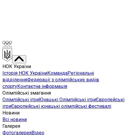
НОК України
Історія НОК України
Команда
Регіональні
відділення
Федерації з олімпійських видів
спорту
Контактна інформація
Олімпійські змагання
Олімпійські ігри
Юнацькі Олімпійські ігри
Європейські
ігри
Європейські юнацькі олімпійські фестивалі
Новини
Всі новини
Галерея
Фотогалерея
Відео