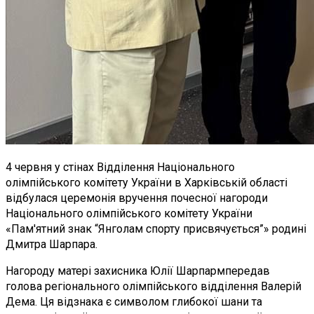
4 червня у стінах Відділення Національного
олімпійського комітету України в Харківській області
відбулася церемонія вручення почесної нагороди
Національного олімпійського комітету України
«Пам'ятний знак “Янголам спорту присвячується”» родині
Дмитра Шарпара.
Нагороду матері захисника Юлії Шарпармпередав
голова регіонального олімпійського відділення Валерій
Дема. Ця відзнака є символом глибокої шани та