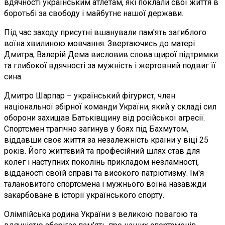
вдячності українським атлетам, які поклали свої життя в
боротьбі за свободу і майбутнє нашої держави.
Під час заходу присутні вшанували пам'ять загиблого
воїна хвилиною мовчання. Звертаючись до матері
Дмитра, Валерій Дема висловив слова щирої підтримки
та глибокої вдячності за мужність і жертовний подвиг її
сина.
Дмитро Шарпар – український фігурист, член
національної збірної команди України, який у складі сил
оборони захищав Батьківщину від російської агресії.
Спортсмен трагічно загинув у боях під Бахмутом,
віддавши своє життя за незалежність країни у віці 25
років. Його життєвий та професійний шлях став для
колег і наступних поколінь прикладом незламності,
відданості своїй справі та високого патріотизму. Ім'я
талановитого спортсмена і мужнього воїна назавжди
закарбоване в історії українського спорту.
Олімпійська родина України з великою повагою та