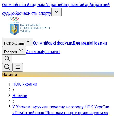
Олімпійська Академія України
Спортивний арбітражний
суд
Доброчесність спорту
Олімпійські форуми
Для медіа
Новини
НОК України
Атлетам
Еразмус+
Галерея
Новини
НОК України
Новини
У Харкові вручили почесну нагороду НОК України
«Пам'ятний знак “Янголам спорту присвячується»