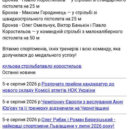
пістолета на 25 м
Бронза - Максим Городинець — у стрільбі зі
швидкострільного пістолета на 25 м
Бронза - Олег Омельчук, Віктор Банькін і Павло
Коростильов — у командній стрільбі з малокаліберного
пістолета на 50 м
Вітаємо спортсменів, їхніх тренерів і всю команду, яка
долучилася до медального успіху!
кульова стрільба
павло коростильов
Останні новини
5-е серпня 2026 р.
Розпочато прийом кандидатур до
нового складу Комісії атлетів НОК України
5-е серпня 2026 р.
Чемпіонку Європи з веслування Анну
Юр’єву та її тренерку відзначили на Чернігівщині
5-е серпня 2026 р.
Олег Рибак і Роман Березіцький -
найкращі спортсмени Львівщини у липні 2026 року!