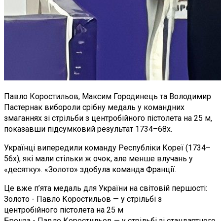
Павло Коростильов, Максим Городинець та Володимир
Пастернак вибороли срібну медаль у командних
змаганнях зі стрільби з центробійного пістолета на 25 м,
показавши підсумковий результат 1734–68x.
Українці випередили команду Республіки Кореї (1734–
56x), які мали стільки ж очок, але менше влучань у
«десятку». «Золото» здобула команда Франції.
Це вже п’ята медаль для України на світовій першості:
Золото - Павло Коростильов — у стрільбі з
центробійного пістолета на 25 м
Бронза - Павло Коростильов — у стрільбі зі стандартного