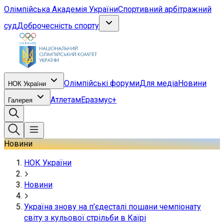
Олімпійська Академія України
Спортивний арбітражний
суд
Доброчесність спорту
Олімпійські форуми
Для медіа
Новини
НОК України
Атлетам
Еразмус+
Галерея
Новини
НОК України
Новини
Україна знову на п’єдесталі пошани чемпіонату
світу з кульової стрільби в Каїрі