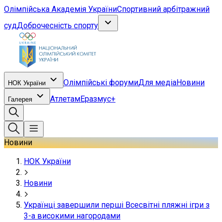
Олімпійська Академія України
Спортивний арбітражний
суд
Доброчесність спорту
Олімпійські форуми
Для медіа
Новини
НОК України
Атлетам
Еразмус+
Галерея
Новини
НОК України
Новини
Українці завершили перші Всесвітні пляжні ігри з
3-а високими нагородами