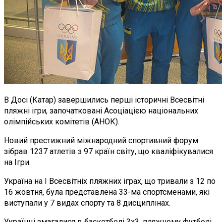
В Досі (Катар) завершились перші історичні Всесвітні
пляжні ігри, започатковані Асоціацією національних
олімпійських комітетів (АНОК).
Новий престижний міжнародний спортивний форум
зібрав 1237 атлетів з 97 країн світу, що кваліфікувалися
на Ігри.
Україна на І Всесвітніх пляжних іграх, що тривали з 12 по
16 жовтня, була представлена 33-ма спортсменами, які
виступали у 7 видах спорту та 8 дисциплінах.
Українці змагалися в баскетболі 3х3, пляжному футболі,