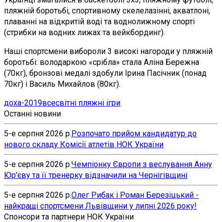
пляжній боротьбі, спортивному скелелазінні, акватлоні,
плаванні на відкритій воді та воднолижному спорті
(стрибки на водних лижах та вейкбординг).
Наші спортсмени вибороли 3 високі нагороди у пляжній
боротьбі: володаркою «срібла» стала Аліна Бережна
(70кг), бронзові медалі здобули Ірина Пасічник (понад
70кг) і Василь Михайлов (80кг).
доха-2019
всесвітні пляжні ігри
Останні новини
5-е серпня 2026 р.
Розпочато прийом кандидатур до
нового складу Комісії атлетів НОК України
5-е серпня 2026 р.
Чемпіонку Європи з веслування Анну
Юр’єву та її тренерку відзначили на Чернігівщині
5-е серпня 2026 р.
Олег Рибак і Роман Березіцький -
найкращі спортсмени Львівщини у липні 2026 року!
Спонсори та партнери НОК України