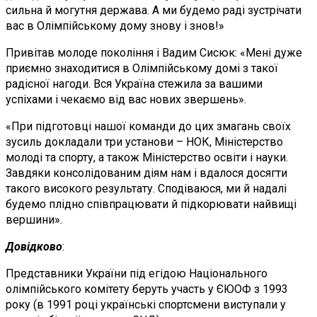
сильна й могутня держава. А ми будемо раді зустрічати
вас в Олімпійському дому знову і знов!»
Привітав молоде покоління і Вадим Сисюк: «Мені дуже
приємно знаходитися в Олімпійському домі з такої
радісної нагоди. Вся Україна стежила за вашими
успіхами і чекаємо від вас нових звершень».
«При підготовці нашої команди до цих змагань своїх
зусиль докладали три установи – НОК, Міністерство
молоді та спорту, а також Міністерство освіти і науки.
Завдяки консолідованим діям нам і вдалося досягти
такого високого результату. Сподіваюся, ми й надалі
будемо плідно співпрацювати й підкорювати найвищі
вершини».
Довідково
:
Представники України під егідою Національного
олімпійського комітету беруть участь у ЄЮОФ з 1993
року (в 1991 році українські спортсмени виступали у