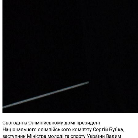
Сьогодні в Олімпійському домі президент
Національного олімпійського комітету Сергій Бубка,
заступник Міністра молоді та спорту України Вадим