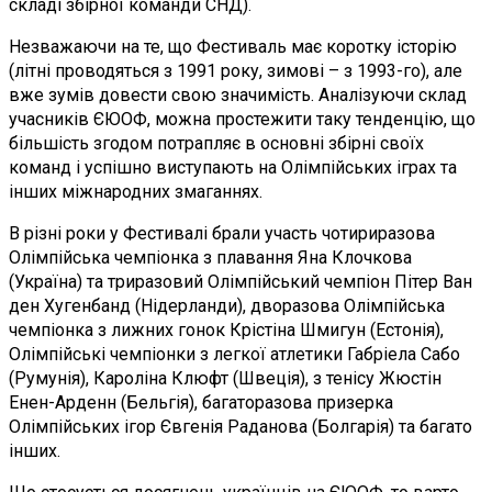
складі збірної команди CНД).
Незважаючи на те, що Фестиваль має коротку історію
(літні проводяться з 1991 року, зимові – з 1993-го), але
вже зумів довести свою значимість. Аналізуючи склад
учасників ЄЮОФ, можна простежити таку тенденцію, що
більшість згодом потрапляє в основні збірні своїх
команд і успішно виступають на Олімпійських іграх та
інших міжнародних змаганнях.
В різні роки у Фестивалі брали участь чотириразова
Олімпійська чемпіонка з плавання Яна Клочкова
(Україна) та триразовий Олімпійський чемпіон Пітер Ван
ден Хугенбанд (Нідерланди), дворазова Олімпійська
чемпіонка з лижних гонок Крістіна Шмигун (Естонія),
Олімпійські чемпіонки з легкої атлетики Габріела Сабо
(Румунія), Кароліна Клюфт (Швеція), з тенісу Жюстін
Енен-Арденн (Бельгія), багаторазова призерка
Олімпійських ігор Євгенія Раданова (Болгарія) та багато
інших.