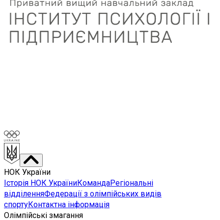
НОК України
Історія НОК України
Команда
Регіональні
відділення
Федерації з олімпійських видів
спорту
Контактна інформація
Олімпійські змагання