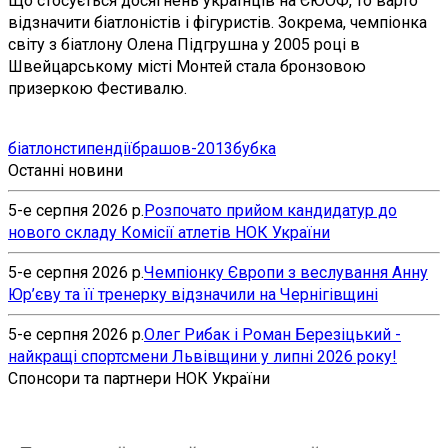
Що стосується досягнень українців на ЄЮОФ, то варто
відзначити біатлоністів і фігуристів. Зокрема, чемпіонка
світу з біатлону Олена Підгрушна у 2005 році в
Швейцарському місті Монтей стала бронзовою
призеркою Фестивалю.
біатлон
стипендії
брашов-2013
бубка
Останні новини
5-е серпня 2026 р.
Розпочато прийом кандидатур до
нового складу Комісії атлетів НОК України
5-е серпня 2026 р.
Чемпіонку Європи з веслування Анну
Юр’єву та її тренерку відзначили на Чернігівщині
5-е серпня 2026 р.
Олег Рибак і Роман Березіцький -
найкращі спортсмени Львівщини у липні 2026 року!
Спонсори та партнери НОК України