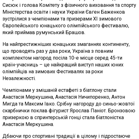
Сисюк і голова Комітету з фізичного виховання та спорту
Міністерства освіти і науки України Євген Баженков
зустрілися з чемпіонами та призерами ХІ зимового
Європейського юнацького олімпійського фестивалю,
який приймав румунський Брашов.
На найпрестижніших юнацьких змаганнях континенту,
що проводять раз у два роки, Україна з повним
комплектом нагород посіла 10-е місце серед 45-ти
країн-учасниць – це найкращий виступ наших юних
олімпійців на зимових Фестивалях за роки
Незалежності.
Чемпіонами у змішаній естафеті з біатлону стали
Анастасія Меркушина, Анастасія Ничипоренко, Антон
Мигда та Максим Івко. Срібну нагороду до синьо-жовтої
скарбнички поклав фігурист Ярослав Паніот. Бронзовою
призеркою в спринтерській гонці стала біатлоністка
Анастасія Меркушина.
Дбаючи про спортивні традиції в цілому і підростаюче