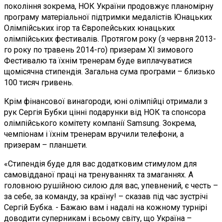
покоління зокрема, НОК України продовжує планомірну
програму матеріальної підтримки медалістів Юнацьких
Олімпійських ігор та Європейських юнацьких
олімпійських фестивалів. Протягом року (з червня 2013-
го року по травень 2014-го) призерам ХІ зимового
Фестивалю та їхнім тренерам буде виплачуватися
щомісячна стипендія. Загальна сума програми – близько
100 тисяч гривень.
Крім фінансової винагороди, юні олімпійці отримали з
рук Сергія Бубки цінні подарунки від НОК та спонсора
олімпійського комітету компанії Samsung. Зокрема,
чемпіонам і їхнім тренерам вручили телефони, а
призерам – планшети.
«Стипендія буде для вас додатковим стимулом для
самовідданої праці на тренуваннях та змаганнях. А
головною рушійною силою для вас, упевнений, є честь –
за себе, за команду, за країну! – сказав під час зустрічі
Сергій Бубка. - Бажаю вам і надалі на кожному турнірі
доводити суперникам і всьому світу, що Україна –