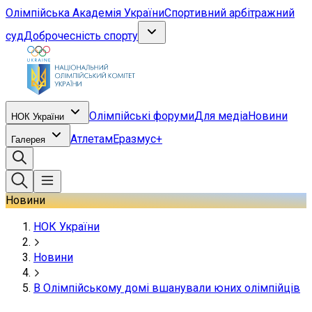
Олімпійська Академія України
Спортивний арбітражний
суд
Доброчесність спорту
Олімпійські форуми
Для медіа
Новини
НОК України
Атлетам
Еразмус+
Галерея
Новини
НОК України
Новини
В Олімпійському домі вшанували юних олімпійців