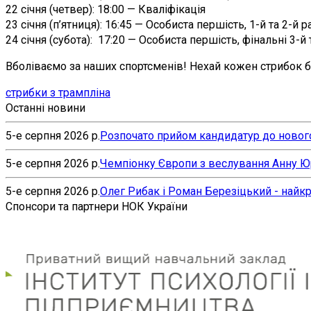
22 січня (четвер): 18:00 — Кваліфікація
23 січня (п’ятниця): 16:45 — Особиста першість, 1-й та 2-й р
24 січня (субота): 17:20 — Особиста першість, фінальні 3-й
Вболіваємо за наших спортсменів! Нехай кожен стрибок 
стрибки з трампліна
Останні новини
5-е серпня 2026 р.
Розпочато прийом кандидатур до нового
5-е серпня 2026 р.
Чемпіонку Європи з веслування Анну Юр’
5-е серпня 2026 р.
Олег Рибак і Роман Березіцький - найк
Спонсори та партнери НОК України