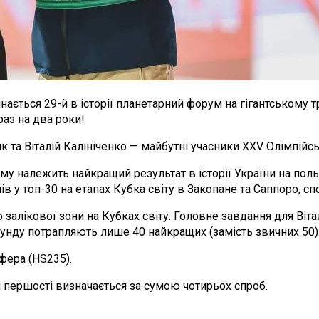
нається 29-й в історії планетарний форум на гігантському т
раз на два роки!
 та Віталій Калініченко — майбутні учасники XXV Олімпійсь
у належить найкращий результат в історії України на польо
ів у топ-30 на етапах Кубка світу в Закопане та Саппоро, 
о залікової зони на Кубках світу. Головне завдання для Віт
аунду потрапляють лише 40 найкращих (замість звичних 50)
фера (HS235).
й першості визначається за сумою чотирьох спроб.