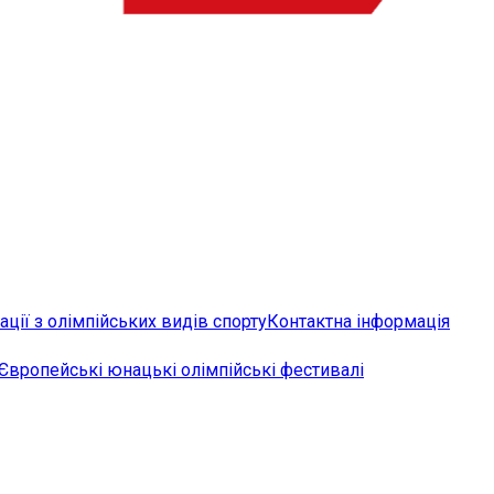
ції з олімпійських видів спорту
Контактна інформація
Європейські юнацькі олімпійські фестивалі