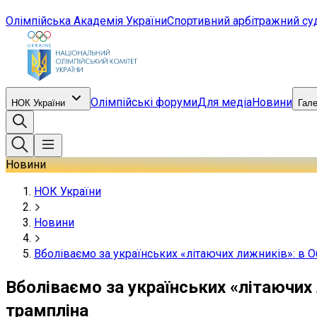
Олімпійська Академія України
Спортивний арбітражний су
Олімпійські форуми
Для медіа
Новини
НОК України
Гал
Новини
НОК України
Новини
Вболіваємо за українських «літаючих лижників»: в О
Вболіваємо за українських «літаючих 
трампліна