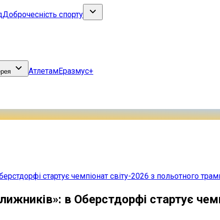
д
Доброчесність спорту
Атлетам
Еразмус+
ерея
берстдорфі стартує чемпіонат світу-2026 з польотного трам
лижників»: в Оберстдорфі стартує чем