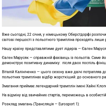
Вже сьогодні, 22 січня, у німецькому Оберстдорфі розпочи
світові першості з польотного трампліна проходять лише 
Нашу країну представлятиме дует лідерів — Євген Марусяк
Євген Марусяк — справжній фахівець із польотів. Саме йом
демонструє позитивну динаміку: після двох поспіль фініш
Віталій Калініченко — цього сезону вже двічі потрапляв д
польотних трамплінах відбір жорсткіший: до основного р
Змагання приймає легендарний трамплін імені Хайні Клоп
На відміну від звичайних стартів, переможець в особисті
Розклад змагань (Трансляція — Eurosport 1):