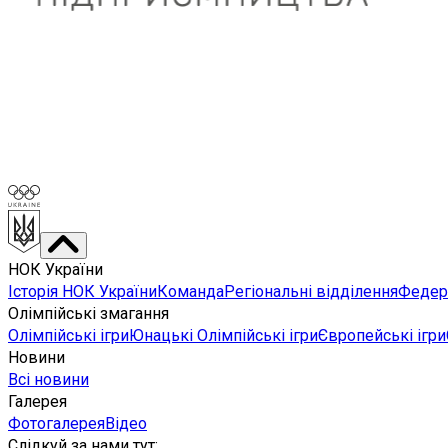
НОК України
Історія НОК України
Команда
Регіональні відділення
Федера
Олімпійські змагання
Олімпійські ігри
Юнацькі Олімпійські ігри
Європейські ігри
Новини
Всі новини
Галерея
Фотогалерея
Відео
Слідкуй за нами тут
: