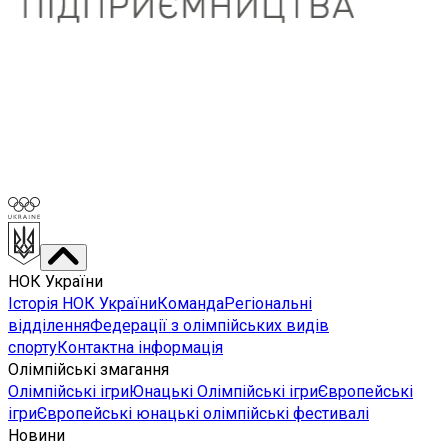
НОК України
Історія НОК України
Команда
Регіональні
відділення
Федерації з олімпійських видів
спорту
Контактна інформація
Олімпійські змагання
Олімпійські ігри
Юнацькі Олімпійські ігри
Європейські
ігри
Європейські юнацькі олімпійські фестивалі
Новини