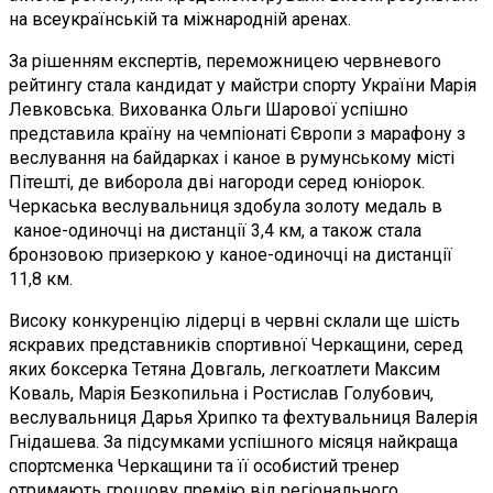
на всеукраїнській та міжнародній аренах.
За рішенням експертів, переможницею червневого
рейтингу стала кандидат у майстри спорту України Марія
Левковська. Вихованка Ольги Шарової успішно
представила країну на чемпіонаті Європи з марафону з
веслування на байдарках і каное в румунському місті
Пітешті, де виборола дві нагороди серед юніорок.
Черкаська веслувальниця здобула золоту медаль в
каное-одиночці на дистанції 3,4 км, а також стала
бронзовою призеркою у каное-одиночці на дистанції
11,8 км.
Високу конкуренцію лідерці в червні склали ще шість
яскравих представників спортивної Черкащини, серед
яких боксерка Тетяна Довгаль, легкоатлети Максим
Коваль, Марія Безкопильна і Ростислав Голубович,
веслувальниця Дарья Хрипко та фехтувальниця Валерія
Гнідашева. За підсумками успішного місяця найкраща
спортсменка Черкащини та її особистий тренер
отримають грошову премію від регіонального