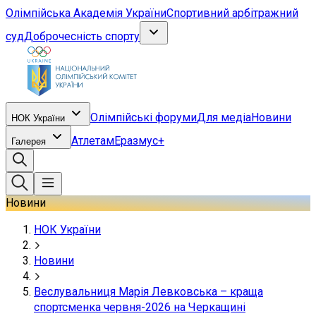
Олімпійська Академія України
Спортивний арбітражний
суд
Доброчесність спорту
Олімпійські форуми
Для медіа
Новини
НОК України
Атлетам
Еразмус+
Галерея
Новини
НОК України
Новини
Веслувальниця Марія Левковська – краща
спортсменка червня-2026 на Черкащині