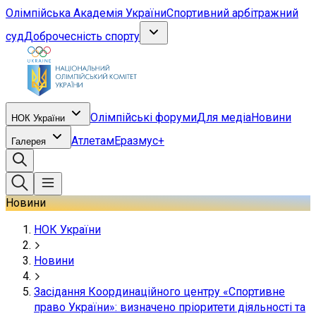
Олімпійська Академія України
Спортивний арбітражний
суд
Доброчесність спорту
Олімпійські форуми
Для медіа
Новини
НОК України
Атлетам
Еразмус+
Галерея
Новини
НОК України
Новини
Засідання Координаційного центру «Спортивне
право України»: визначено пріоритети діяльності та