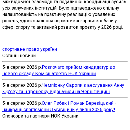
міжвідомчої взаємодії та подальшої координації зусиль
усіх залучених інституцій. Було підтверджено спільну
налаштованість на практичну реалізацію ухвалених
рішень, удосконалення нормативно-правової бази у
сфері спорту та активний розвиток проєкту у 2026 році.
спортивне право україни
Останні новини
5-е серпня 2026 р.
Розпочато прийом кандидатур до
нового складу Комісії атлетів НОК України
5-е серпня 2026 р.
Чемпіонку Європи з веслування Анну
Юр’єву та її тренерку відзначили на Чернігівщині
5-е серпня 2026 р.
Олег Рибак і Роман Березіцький -
найкращі спортсмени Львівщини у липні 2026 року!
Спонсори та партнери НОК України