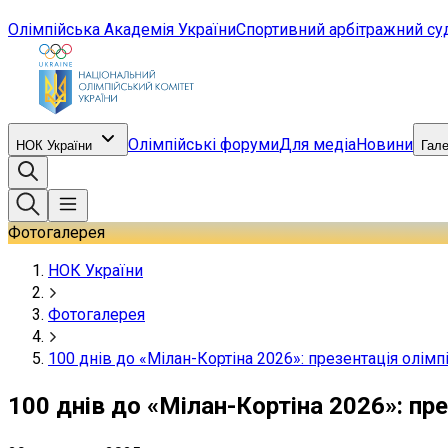
Олімпійська Академія України
Спортивний арбітражний су
Олімпійські форуми
Для медіа
Новини
НОК України
Гал
Фотогалерея
НОК України
Фотогалерея
100 днів до «Мілан-Кортіна 2026»: презентація олім
100 днів до «Мілан-Кортіна 2026»: пр