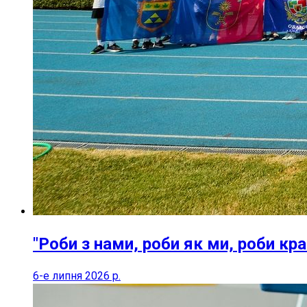
"Роби з нами, роби як ми, роби кра
6-е липня 2026 р.