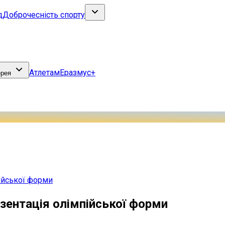
д
Доброчесність спорту
Атлетам
Еразмус+
ерея
пійської форми
езентація олімпійської форми