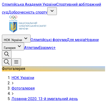
Олімпійська Академія України
Спортивний арбітражний
суд
Доброчесність спорту
Олімпійські форуми
Для медіа
Новини
НОК України
Атлетам
Еразмус+
Галерея
Фотогалерея
НОК України
Фотогалерея
Лозанна-2020. 13-й змагальний день