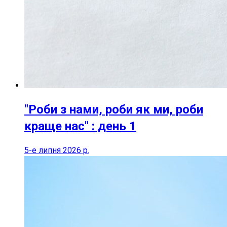
"Роби з нами, роби як ми, роби
краще нас" : день 1
5-е липня 2026 р.