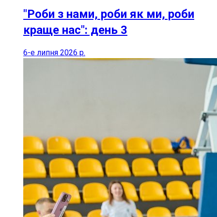
"Роби з нами, роби як ми, роби
краще нас": день 3
6-е липня 2026 р.