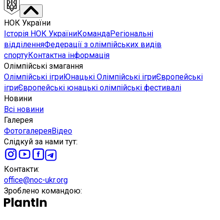
НОК України
Історія НОК України
Команда
Регіональні
відділення
Федерації з олімпійських видів
спорту
Контактна інформація
Олімпійські змагання
Олімпійські ігри
Юнацькі Олімпійські ігри
Європейські
ігри
Європейські юнацькі олімпійські фестивалі
Новини
Всі новини
Галерея
Фотогалерея
Відео
Слідкуй за нами тут
:
Контакти
:
office@noc-ukr.org
Зроблено командою
: