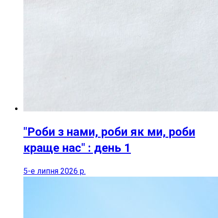
"Роби з нами, роби як ми, роби
краще нас" : день 1
5-е липня 2026 р.