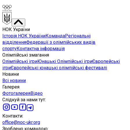
НОК України
Історія НОК України
Команда
Регіональні
відділення
Федерації з олімпійських видів
спорту
Контактна інформація
Олімпійські змагання
Олімпійські ігри
Юнацькі Олімпійські ігри
Європейські
ігри
Європейські юнацькі олімпійські фестивалі
Новини
Всі новини
Галерея
Фотогалерея
Відео
Слідкуй за нами тут
:
Контакти
:
office@noc-ukr.org
Зроблено командою
: