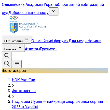
Олімпійська Академія України
Спортивний арбітражний
суд
Доброчесність спорту
Олімпійські форуми
Для медіа
Новини
НОК України
Атлетам
Еразмус+
Галерея
Фотогалерея
НОК України
Фотогалерея
Людмила Лузан — найкраща спортсменка серпня
2025 в Україні