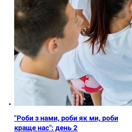
"Роби з нами, роби як ми, роби
краще нас": день 2