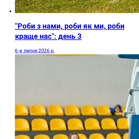
"Роби з нами, роби як ми, роби
краще нас": день 3
6-е липня 2026 р.